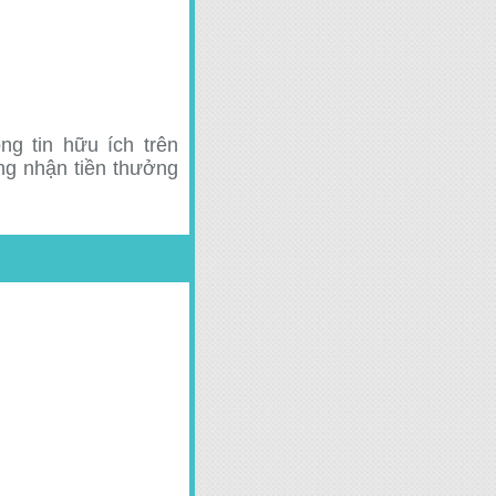
g tin hữu ích trên
ng nhận tiền thưởng
3
ngỏm luôn bác
đề cặp lô đó không :v