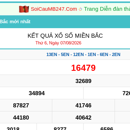
ề nay Đầu
3
Đuôi
9
Tổng
2
Trang Diễn đàn thảo luận xổ số so
CauMB247.Com
ề
39
-
93
-
57
-
75
-
11
-
84
-
61
-
16
-
43
-
34
-
84
-
48
 Bắc mới nhất
% chắc luôn
 Gửi quý zị mấy con đề chơi: 575,585,595.
3
càng
7,358,359,395
KẾT QUẢ XỔ SỐ MIỀN BẮC
9, tổng
49
Thứ 6, Ngày 07/08/2026
292,797
13EN - 5EN - 12EN - 1EN - 6EN - 2EN
t
72
16479
 lại chạm
3
8
32689
ng
1597
 giáo ạ.. Nên đánh con gì MB đây
34894
72
 giáo ạ.. Nên đánh con gì MB đây
87827
41746
ồi các cụ à.Tự tin cặp lô
85
58
x 100đ
31
18
81
37
73
87
78
44180
40642
t đánh đề giải nhất kép bằng BT
22
33
77
88
3018
8277
6586
86... Mong
4
nháy rực rỡ