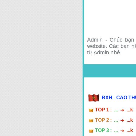
ĐảongọcĐL:
Ôi trời m
ĐảongọcĐL:
Chạm tổ
Abuabu:
Mai lô gì đẹp n
JuneBjn:
Đánh lại
35
5
Admin - Chúc bạn 
JuneBjn:
Nghi đề vẫn
website. Các bạn h
ĐảongọcĐL:
Phải k bác
từ Admin nhé.
ĐảongọcĐL:
Tháng tr
Thienphu:
Trùng máu b
Phạm 1988:
dự đoán đ
Phạm 1988:
dàn đề
90
Người Lái Đò:
Có bác 
️️
BXH - CAO TH
Người Lái Đò:
Như hôm
Người Lái Đò:
Trước đ
️
TOP 1 :
...
...k
➜
Nông dân:
Nay đề ji bá
️
TOP 2 :
...
...k
➜
Người Lái Đò:
Nay thí
️
TOP 3 :
...
...k
➜
Thienphu:
Bt đề là gì e