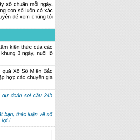
ấy số chuẩn mỗi ngày.
ng con số luôn có xác
xuyên để xem chúng tôi
ầm kiến thức của các
khung 3 ngày, nuôi lô
ết quả Xổ Số Miền Bắc
Tập hợp các chuyên gia
h dự đoán soi cầu 24h
t bạn, thảo luận về xổ
lợi.!