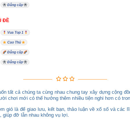
Đẳng cấp
 lô gì á ??
50
Ủ ĐỀ
5
bác đò oie
Vua Top 1
1
18
86
68
88
đánh thêm
42
92
Cao Thủ
m rình
2
nháy BT
27
lót
72
Đẳng cấp
c
Đẳng cấp
 btl
88
bác
i nhất em đánh đề kép bằng
hu chứ nhỉ
 là ai nhỉ anh em
n tất cả chúng ta cùng nhau chung tay xây dựng cộng đồ
 giải nhất ui là trời
ời chơi mới có thể hưởng thêm nhiều tiện nghi hơn có tron
5
1
nháy ăn tạm nhé
m gió là để giao lưu, kết bạn, thảo luận về xổ số và các lĩ
, giúp đỡ lẫn nhau không vụ lợi.
 mấy bác ơiiii