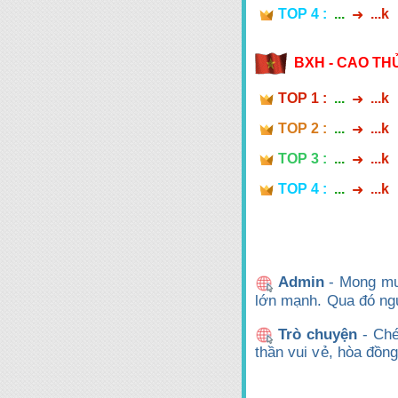
️
TOP 4 :
...
...k
➜
Vào Bờ:
Nay bác đò săn
JuneBjn:
Lô
2
nháy
05
BXH - CAO TH
JuneBjn:
Nông dân:
8
thì bt đề
8
️
TOP 1 :
...
...k
➜
Người Lái Đò:
Thích
8
️
TOP 2 :
...
...k
➜
Người Lái Đò:
Lô thì e
️
TOP 3 :
...
...k
➜
Nông dân:
Cảm ơn bâ
️
TOP 4 :
...
...k
➜
Nông dân:
Nay lô e kết
Người Lái Đò:
Nay giả
JuneBjn:
48
theo bác t
Vansubatcaunhan:
ADM
Admin
- Mong muố
Jun:
Danh
5456
Db mà ve
lớn mạnh. Qua đó ngư
JuneBjn:
Ae thấy sao
0
Trò chuyện
- Ché
JuneBjn:
Đề
60
thần vui vẻ, hòa đồng
JuneBjn:
50
là ăn no rồi
Vào Bờ:
Nay con gì đẹp