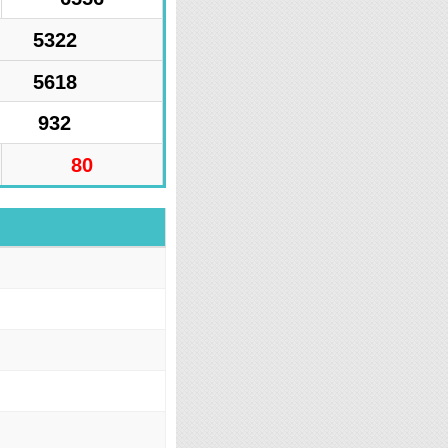
5322
5618
932
80
 đáo , ai đang chơi chỉ