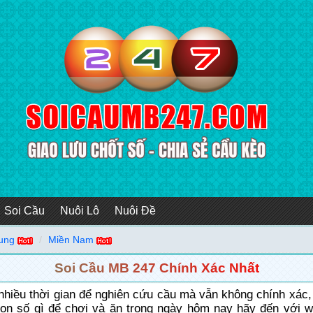
Soi Cầu
Nuôi Lô
Nuôi Đề
ung
Miền Nam
Soi Cầu MB 247 Chính Xác Nhất
hiều thời gian để nghiên cứu cầu mà vẫn không chính xác,
con số gì để chơi và ăn trong ngày hôm nay hãy đến với w