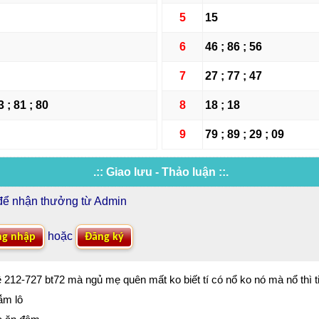
 vào chạm
1
to đuôi
1
BT
41
71
81
91
5
15
8
81
6
46 ; 86 ; 56
481
7
27 ; 77 ; 47
 nay em kết cặp lô
24
42
 bác tham khảo
3 ; 81 ; 80
8
18 ; 18
trùng máu hay thích thì vào tiền nhé
9
79 ; 89 ; 29 ; 09
.:: Giao lưu - Thảo luận ::.
 08-37 mỗ con
50
điểm nhẹ nhàng .đặc biệt nện dây 12,21
ề
86
96
 để nhận thưởng từ Admin
2358
ae nào kết k ạ
hoặc
ng nhập
Đăng ký
90
nữa đi làm quả xiên 2,xiên
3
ấm bụng nào
 212-727 bt72 mà ngủ mẹ quên mất ko biết tí có nổ ko nó mà nổ thì ti
ẫm lô