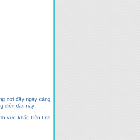
ng nơi đây ngày càng
g diễn đàn này.
nh vực khác trên tinh