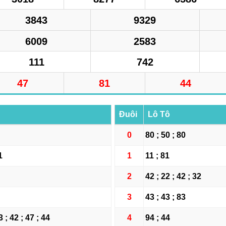
3843
9329
ồi anh em. 100đ trắng bảng
6009
2583
chưa khi nào quay kiểu tổng loằn như này
in sao không chốt số được
111
742
mệnh đkm con ML
67
47
81
44
8
tao chửi con
67
ít lẻ hơn chị thu ơi
hĩ tới bác Thu luôn chán bác Thu nhỉ
Đuôi
Lô Tô
choi ơi chạm
27
ăn mấy ngày rồi
0
80 ; 50 ; 80
ờ chơi app gì để ko sợ an ninh mạng nhỉ ? Em muốn tìm app uy tín kín
1
1
11 ; 81
 cặp lô
17
71
cho anh em
2
42 ; 22 ; 42 ; 32
 có ai trùng máu ko ạ
1
77
lót đề
88
99
luôn
3
43 ; 43 ; 83
nuôi tuần lại nổ tiếp ae.
3 ; 42 ; 47 ; 44
4
94 ; 44
ng trong
2
ngày nổ tổng 49, bộ 13,22. Anh em tham khảo