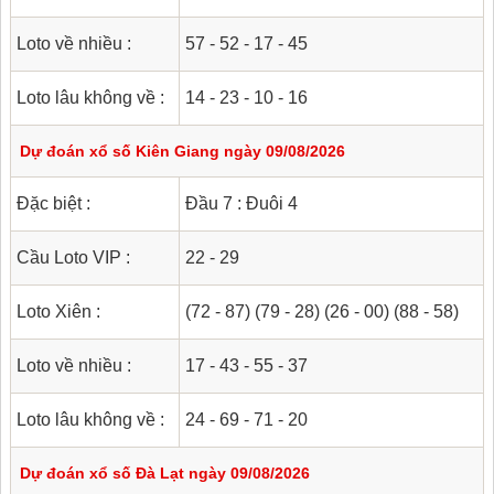
Loto về nhiều :
57 - 52 - 17 - 45
Loto lâu không về :
14 - 23 - 10 - 16
Dự đoán xổ số Kiên Giang ngày 09/08/2026
Đặc biệt :
Đầu 7 : Đuôi 4
Cầu Loto VIP :
22 - 29
Loto Xiên :
(72 - 87) (79 - 28) (26 - 00) (88 - 58)
Loto về nhiều :
17 - 43 - 55 - 37
Loto lâu không về :
24 - 69 - 71 - 20
Dự đoán xổ số Đà Lạt ngày 09/08/2026