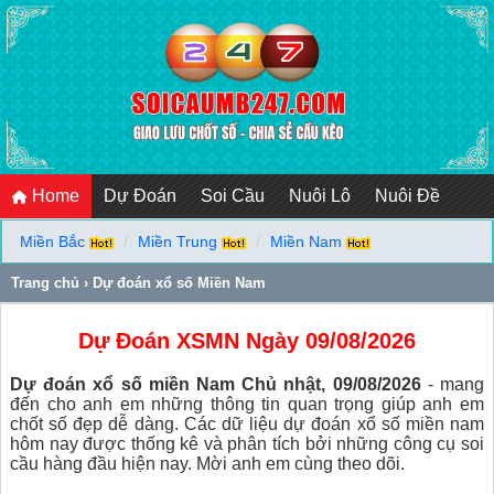
Home
Dự Đoán
Soi Cầu
Nuôi Lô
Nuôi Đề
Miền Bắc
Miền Trung
Miền Nam
Trang chủ
›
Dự đoán xổ số Miền Nam
Dự Đoán XSMN Ngày 09/08/2026
Dự đoán xổ số miền Nam
Chủ nhật, 09/08/2026
- mang
đến cho anh em những thông tin quan trọng giúp anh em
chốt số đẹp dễ dàng. Các dữ liệu dự đoán
xổ số miền nam
hôm nay được thống kê và phân tích bởi những công cụ soi
cầu hàng đầu hiện nay. Mời anh em cùng theo dõi.