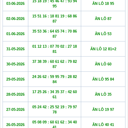
15 18 19 : 45 46 47 : 93 94
03-06-2026
ĂN LÔ 18 95
95
15 51 16 : 18 81 19 : 68 86
02-06-2026
ĂN LÔ 87
87
35 53 36 : 64 65 74 : 70 86
01-06-2026
ĂN LÔ 53
87
01 12 13 : 07 70 02 : 27 18
31-05-2026
ĂN LÔ 12 81×2
81
37 38 39 : 60 61 62 : 79 82
30-05-2026
ĂN LÔ 60
87
24 26 62 : 59 95 79 : 28 82
29-05-2026
ĂN LÔ 95 84
84
17 25 26 : 34 35 37 : 42 60
28-05-2026
ĂN LÔ 35
61
05 24 42 : 25 52 19 : 79 97
27-05-2026
ĂN LÔ 19 97
78
05 08 09 : 60 61 62 : 34 40
26-05-2026
ĂN LÔ 40 41
41