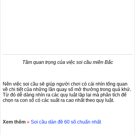
Tầm quan trọng của việc soi cầu miền Bắc
Nên việc soi cầu sẽ giúp người chơi có cái nhìn tổng quan
về chi tiết của những lần quay số mở thưởng trong quá khứ.
Từ đó dễ dàng nhìn ra các quy luật lặp lại mà phân tích để
chọn ra con số có các suất ra cao nhất theo quy luật.
Xem thêm
»
Soi cầu dàn đề 60 số chuẩn nhất