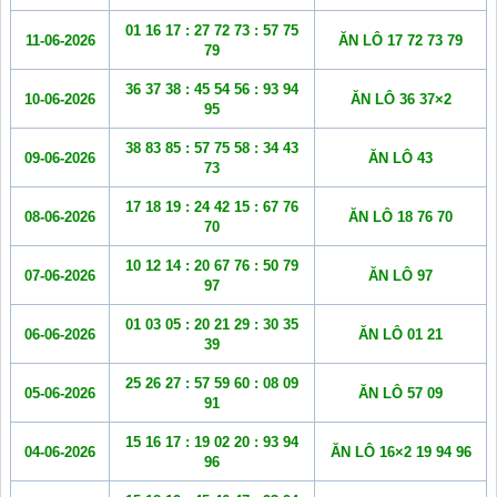
01 16 17 : 27 72 73 : 57 75
11-06-2026
ĂN LÔ 17 72 73 79
79
36 37 38 : 45 54 56 : 93 94
10-06-2026
ĂN LÔ 36 37×2
95
38 83 85 : 57 75 58 : 34 43
09-06-2026
ĂN LÔ 43
73
17 18 19 : 24 42 15 : 67 76
08-06-2026
ĂN LÔ 18 76 70
70
10 12 14 : 20 67 76 : 50 79
07-06-2026
ĂN LÔ 97
97
01 03 05 : 20 21 29 : 30 35
06-06-2026
ĂN LÔ 01 21
39
25 26 27 : 57 59 60 : 08 09
05-06-2026
ĂN LÔ 57 09
91
15 16 17 : 19 02 20 : 93 94
04-06-2026
ĂN LÔ 16×2 19 94 96
96