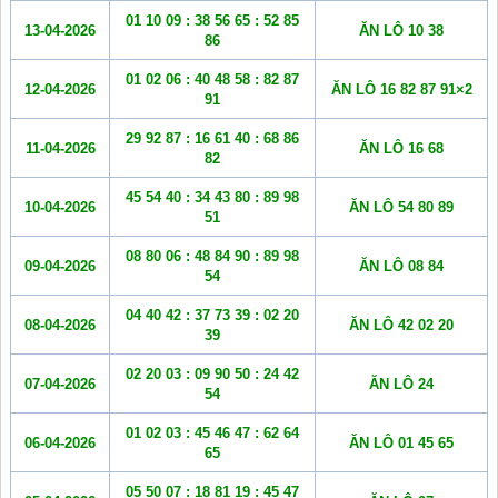
01 10 09 : 38 56 65 : 52 85
13-04-2026
ĂN LÔ 10 38
86
01 02 06 : 40 48 58 : 82 87
12-04-2026
ĂN LÔ 16 82 87 91×2
91
29 92 87 : 16 61 40 : 68 86
11-04-2026
ĂN LÔ 16 68
82
45 54 40 : 34 43 80 : 89 98
10-04-2026
ĂN LÔ 54 80 89
51
08 80 06 : 48 84 90 : 89 98
09-04-2026
ĂN LÔ 08 84
54
04 40 42 : 37 73 39 : 02 20
08-04-2026
ĂN LÔ 42 02 20
39
02 20 03 : 09 90 50 : 24 42
07-04-2026
ĂN LÔ 24
54
01 02 03 : 45 46 47 : 62 64
06-04-2026
ĂN LÔ 01 45 65
65
05 50 07 : 18 81 19 : 45 47