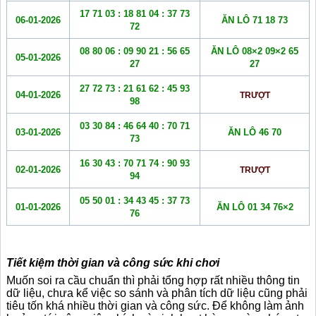
17 71 03 : 18 81 04 : 37 73
06-01-2026
ĂN LÔ 71 18 73
72
08 80 06 : 09 90 21 : 56 65
ĂN LÔ 08×2 09×2 65
05-01-2026
27
27
27 72 73 : 21 61 62 : 45 93
04-01-2026
TRƯỢT
98
03 30 84 : 46 64 40 : 70 71
03-01-2026
ĂN LÔ 46 70
73
16 30 43 : 70 71 74 : 90 93
02-01-2026
TRƯỢT
94
05 50 01 : 34 43 45 : 37 73
01-01-2026
ĂN LÔ 01 34 76×2
76
Tiết kiệm thời gian và công sức khi chơi
Muốn soi ra cầu chuẩn thì phải tổng hợp rất nhiều thông tin
dữ liệu, chưa kể việc so sánh và phân tích dữ liệu cũng phải
tiêu tốn khá nhiều thời gian và công sức. Để không làm ảnh