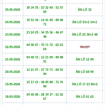
30 34 35 : 23 32 40 : 51 57
25-05-2026
ĂN LÔ 32
69
35 53 34 : 14 41 40 : 89 98
24-05-2026
ĂN LÔ 53×2 14×2
71
23 24 25 : 34 35 36 : 46 47
23-05-2026
ĂN LÔ 25 36×2 48
48
04 40 07 : 70 71 72 : 62 63
22-05-2026
TRƯỢT
64
04 40 72 : 12 21 09 : 89 98
21-05-2026
ĂN LÔ 12 09
91
12 21 07 : 27 72 71 : 68 91
20-05-2026
ĂN LÔ 68 94
94
15 17 23 : 58 85 98 : 72 76
19-05-2026
ĂN LÔ 17 23 85×2
90
04 40 08 : 28 34 37 : 61 62
18-05-2026
ĂN LÔ 61 62
67