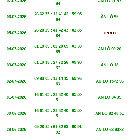
07-07-2026
ĂN LÔ 21 93
94
26 62 75 : 12 41 42 : 59 95
06-07-2026
ĂN LÔ 95
94
26 28 29 : 41 42 43 : 82 83
05-07-2026
TRƯỢT
84
01 10 09 : 02 20 69 : 03 30
04-07-2026
ĂN LÔ 02 20
89
01 10 18 : 27 72 26 : 09 90
03-07-2026
ĂN LÔ 18
37
09 90 05 : 13 14 15 : 69 96
02-07-2026
ĂN LÔ 15×2 96
63
16 61 63 : 28 82 40 : 05 50
01-07-2026
ĂN LÔ 34 35
51
16 61 63 : 28 82 40 : 05 50
30-06-2026
ĂN LÔ 82 40 51
51
05 28 82 : 61 62 63 : 90 91
29-06-2026
ĂN LÔ 62 90×2
92