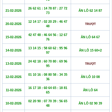
26 62 61 : 14 78 87 : 27 72
21-02-2026
ĂN LÔ 62 14 87
73
12 14 17 : 02 20 29 : 46 47
20-02-2026
TRƯỢT
48
42 47 48 : 46 64 56 : 12 67
15-02-2026
ĂN LÔ 64 67
76
13 14 15 : 58 60 62 : 95 96
14-02-2026
ĂN LÔ 15 60×2
97
24 42 18 : 60 70 80 : 69 96
13-02-2026
TRƯỢT
95
01 10 16 : 08 80 58 : 34 35
12-02-2026
ĂN LÔ 10 08
36
16 17 18 : 60 64 65 : 18 81
11-02-2026
ĂN LÔ 64
65
02 20 90 : 07 70 39 : 56 65
10-02-2026
ĂN LÔ 02 90 39
48