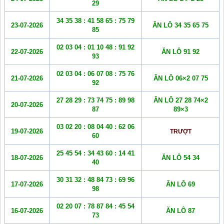
29
34 35 38 : 41 58 65 : 75 79
23-07-2026
ĂN LÔ 34 35 65 75
85
02 03 04 : 01 10 48 : 91 92
22-07-2026
ĂN LÔ 91 92
93
02 03 04 : 06 07 08 : 75 76
21-07-2026
ĂN LÔ 06×2 07 75
92
27 28 29 : 73 74 75 : 89 98
ĂN LÔ 27 28 74×2
20-07-2026
87
89×3
03 02 20 : 08 04 40 : 62 06
19-07-2026
TRƯỢT
60
25 45 54 : 34 43 60 : 14 41
18-07-2026
ĂN LÔ 54 34
40
30 31 32 : 48 84 73 : 69 96
17-07-2026
ĂN LÔ 69
98
02 20 07 : 78 87 84 : 45 54
16-07-2026
ĂN LÔ 87
73