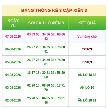
BẢNG THỐNG KÊ 3 CẶP XIÊN 3
NGÀY
SOI CẦU LÔ XIÊN 3
KẾT QUẢ
VỀ
03 09 90 : 34 36 59 : 68 86
07-08-2026
Vui lòng chờ
92
26 27 28 : 34 35 36 : 78 80
06-08-2026
TRƯỢT
81
26 27 28 : 34 35 36 : 78 80
05-08-2026
TRƯỢT
81
16 17 18 : 30 31 32 : 58 59
04-08-2026
ĂN LÔ 18 32
60
02 20 10 : 06 60 08 : 17 71
03-08-2026
ĂN LÔ 10
70
25 28 50 : 84 85 86 : 78 91
02-08-2026
ĂN LÔ 28 91
96