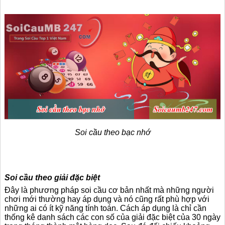
Soi cầu theo bạc nhớ
Soi cầu theo giải đặc biệt
Đây là phương pháp soi cầu cơ bản nhất mà những người
chơi mới thường hay áp dụng và nó cũng rất phù hợp với
những ai có ít kỹ năng tính toán. Cách áp dụng là chỉ cần
thống kê danh sách các con số của giải đặc biệt của 30 ngày