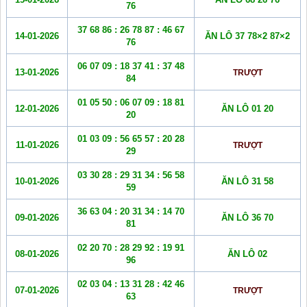
76
37 68 86 : 26 78 87 : 46 67
14-01-2026
ĂN LÔ 37 78×2 87×2
76
06 07 09 : 18 37 41 : 37 48
13-01-2026
TRƯỢT
84
01 05 50 : 06 07 09 : 18 81
12-01-2026
ĂN LÔ 01 20
20
01 03 09 : 56 65 57 : 20 28
11-01-2026
TRƯỢT
29
03 30 28 : 29 31 34 : 56 58
10-01-2026
ĂN LÔ 31 58
59
36 63 04 : 20 31 34 : 14 70
09-01-2026
ĂN LÔ 36 70
81
02 20 70 : 28 29 92 : 19 91
08-01-2026
ĂN LÔ 02
96
02 03 04 : 13 31 28 : 42 46
07-01-2026
TRƯỢT
63