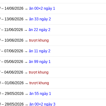
/ – 14/06/2026 →
ăn 00×2 ngày 1
/ – 13/06/2026 →
ăn 33 ngày 2
/ – 11/06/2026 →
ăn 22 ngày 2
/ – 10/06/2026 →
trượt khung
/ – 07/06/2026 →
ăn 11 ngày 2
/ – 05/06/2026 →
ăn 99 ngày 1
/ – 04/06/2026 →
trượt khung
/ – 01/06/2026 →
trượt khung
/ – 29/05/2026 →
ăn 55 ngày 1
/ – 28/05/2026 →
ăn 00×2 ngày 3