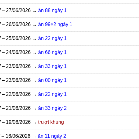
/ – 27/06/2026 →
ăn 88 ngày 1
/ – 26/06/2026 →
ăn 99×2 ngày 1
/ – 25/06/2026 →
ăn 22 ngày 1
/ – 24/06/2026 →
ăn 66 ngày 1
/ – 23/06/2026 →
ăn 33 ngày 1
/ – 23/06/2026 →
ăn 00 ngày 1
/ – 22/06/2026 →
ăn 22 ngày 1
/ – 21/06/2026 →
ăn 33 ngày 2
/ – 19/06/2026 →
trượt khung
/ – 16/06/2026 →
ăn 11 ngày 2