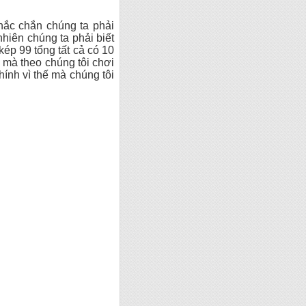
hắc chắn chúng ta phải
hiên chúng ta phải biết
ép 99 tổng tất cả có 10
, mà theo chúng tôi chơi
chính vì thế mà chúng tôi