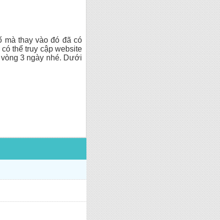
ố mà thay vào đó đã có
 có thể truy cập website
g vòng 3 ngày nhé. Dưới