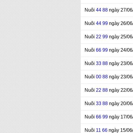
Nuôi
44 88
ngày 27/06
Nuôi
44 99
ngày 26/06
Nuôi
22 99
ngày 25/06
Nuôi
66 99
ngày 24/06
Nuôi
33 88
ngày 23/06
Nuôi
00 88
ngày 23/06
Nuôi
22 88
ngày 22/06
Nuôi
33 88
ngày 20/06
Nuôi
66 99
ngày 17/06
Nuôi
11 66
ngày 15/06