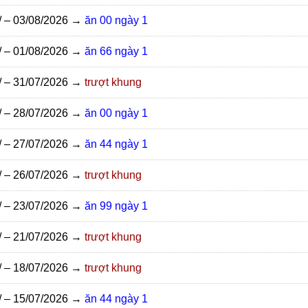
/ – 03/08/2026 →
ăn 00 ngày 1
/ – 01/08/2026 →
ăn 66 ngày 1
/ – 31/07/2026 →
trượt khung
/ – 28/07/2026 →
ăn 00 ngày 1
/ – 27/07/2026 →
ăn 44 ngày 1
/ – 26/07/2026 →
trượt khung
/ – 23/07/2026 →
ăn 99 ngày 1
/ – 21/07/2026 →
trượt khung
/ – 18/07/2026 →
trượt khung
/ – 15/07/2026 →
ăn 44 ngày 1