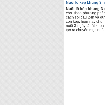
Nuôi lô kép khung 3 
Nuôi lô kép khung 3 
chơi theo phương pháp 
cách
soi cầu 24h
và dự 
con kép, hiện nay chúng
nuôi 3 ngày là rất khoa 
tạo ra chuyên mục nuôi