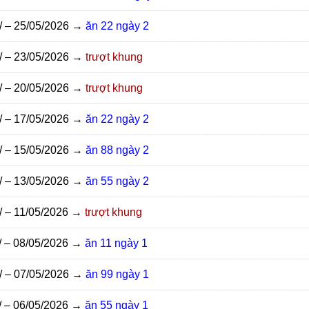
/ – 25/05/2026 →
ăn 22 ngày 2
/ – 23/05/2026 →
trượt khung
/ – 20/05/2026 →
trượt khung
/ – 17/05/2026 →
ăn 22 ngày 2
/ – 15/05/2026 →
ăn 88 ngày 2
/ – 13/05/2026 →
ăn 55 ngày 2
/ – 11/05/2026 →
trượt khung
/ – 08/05/2026 →
ăn 11 ngày 1
/ – 07/05/2026 →
ăn 99 ngày 1
/ – 06/05/2026 →
ăn 55 ngày 1