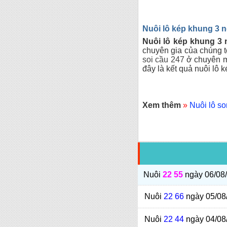
Nuôi lô kép khung 3 n
Nuôi lô kép khung 3
chuyên gia của chúng tô
soi cầu 247
ở chuyên mụ
đây là kết quả nuôi lô 
Xem thêm
»
Nuôi lô s
Nuôi
22 55
ngày 06/08
Nuôi
22 66
ngày 05/08
Nuôi
22 44
ngày 04/08