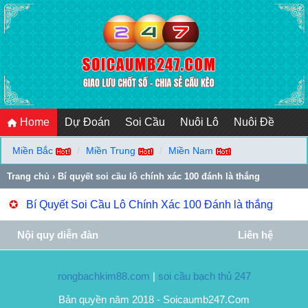
Home
Dự Đoán
Soi Cầu
Nuôi Lô
Nuôi Đề
Miền Bắc
Miền Trung
Miền Nam
Trang chủ
›
Bí quyết soi cầu lô chính xác 100 đánh là thắng
✪
Bí Quyết Soi Cầu Lô Chính Xác 100 Đánh là thắng
Nội quy diễn đàn
Liên hệ
rongbachkim88.com
|
soi cầu bạch thủ 247
Bản quyền năm 2018 - Soicaumb247.Com