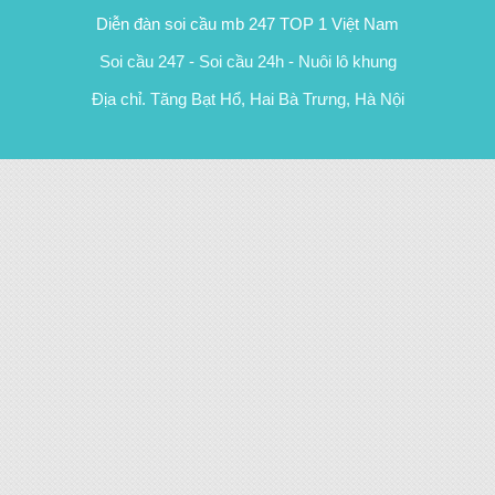
Diễn đàn soi cầu mb 247 TOP 1 Việt Nam
Soi cầu 247
-
Soi cầu 24h
-
Nuôi lô khung
Địa chỉ. Tăng Bạt Hổ, Hai Bà Trưng, Hà Nội