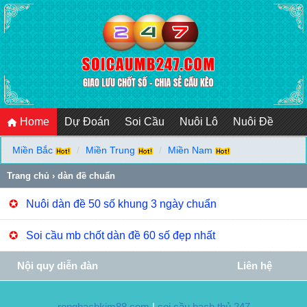
Home
Dự Đoán
Soi Cầu
Nuôi Lô
Nuôi Đề
Miền Bắc
Miền Trung
Miền Nam
Trang chủ
›
dàn đề chuẩn
✪
Nuôi dàn đề 50 số khung 3 ngày chuẩn
✪
Soi cầu mb chốt dàn đề 60 số đẹp nhất
Nội quy diễn đàn
Liên hệ
rongbachkim88.com
|
soi cầu bạch thủ 247