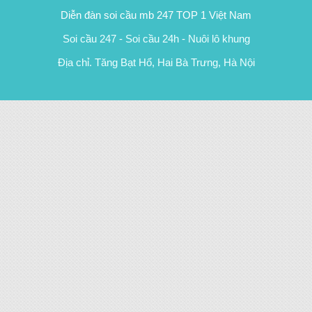
Diễn đàn soi cầu mb 247 TOP 1 Việt Nam
Soi cầu 247
-
Soi cầu 24h
-
Nuôi lô khung
Địa chỉ. Tăng Bạt Hổ, Hai Bà Trưng, Hà Nội