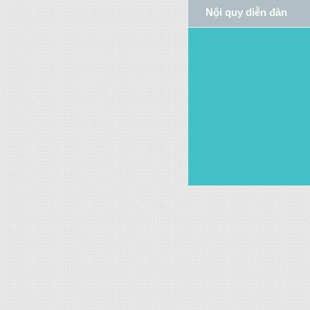
Nội quy diễn đàn