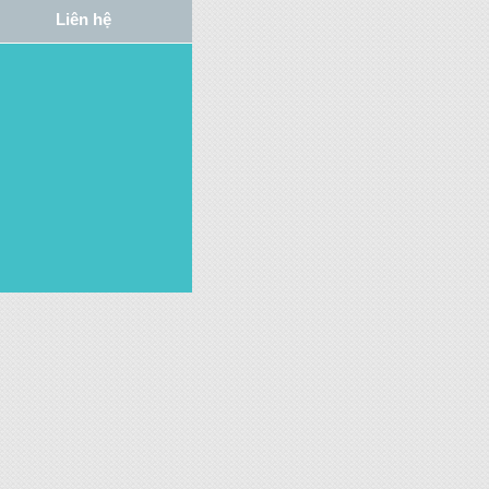
Liên hệ