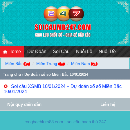
Home
Dự Đoán
Soi Cầu
Nuôi Lô
Nuôi Đề
Miền Bắc
Miền Trung
Miền Nam
Trang chủ
›
Dự đoán xổ số Miền Bắc 10/01/2024
✪
Soi cầu XSMB 10/01/2024 – Dự đoán xổ số Miền Bắc
10/01/2024
Nội quy diễn đàn
Liên hệ
rongbachkim88.com
|
soi cầu bạch thủ 247