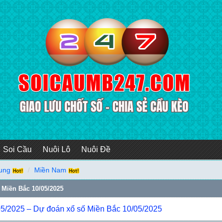
Soi Cầu
Nuôi Lô
Nuôi Đề
ung
Miền Nam
 Miền Bắc 10/05/2025
5/2025 – Dự đoán xổ số Miền Bắc 10/05/2025