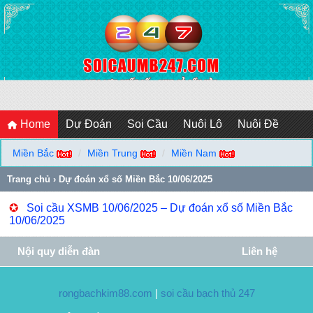
Home
Dự Đoán
Soi Cầu
Nuôi Lô
Nuôi Đề
Miền Bắc
Miền Trung
Miền Nam
Trang chủ
›
Dự đoán xổ số Miền Bắc 10/06/2025
✪
Soi cầu XSMB 10/06/2025 – Dự đoán xổ số Miền Bắc
10/06/2025
Nội quy diễn đàn
Liên hệ
rongbachkim88.com
|
soi cầu bạch thủ 247