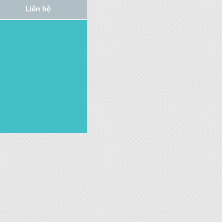
Liên hệ