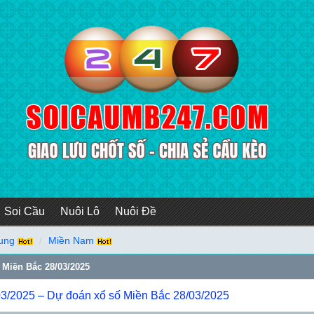
Soi Cầu
Nuôi Lô
Nuôi Đề
ung
Miền Nam
 Miền Bắc 28/03/2025
3/2025 – Dự đoán xổ số Miền Bắc 28/03/2025