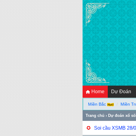
Home
Dự Đoán
Miền Bắc
Miền Tr
Trang chủ
›
Dự đoán xổ số
✪
Soi cầu XSMB 28/0