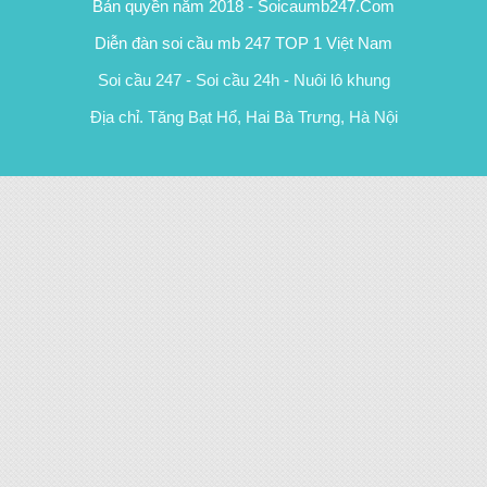
Bản quyền năm 2018 - Soicaumb247.Com
Diễn đàn soi cầu mb 247 TOP 1 Việt Nam
Soi cầu 247
-
Soi cầu 24h
-
Nuôi lô khung
Địa chỉ. Tăng Bạt Hổ, Hai Bà Trưng, Hà Nội