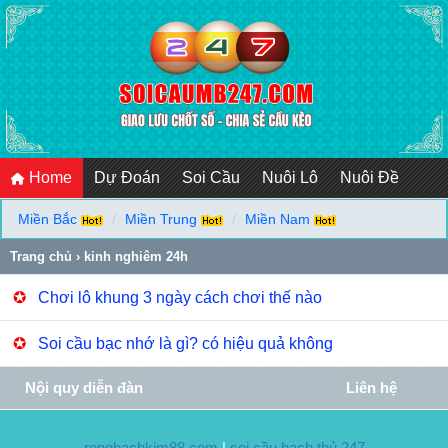
Home
Dự Đoán
Soi Cầu
Nuôi Lô
Nuôi Đề
Miền Bắc
Miền Trung
Miền Nam
Trang chủ
›
kinh nghiêm 24h
✪
Chơi lô khung 3 ngày cách chơi thế nào
✪
Soi cầu bạc nhớ là gì? có hiệu quả không
Nội quy diễn đàn
Liên hệ
rongbachkim88.com
|
soi cầu bạch thủ 247