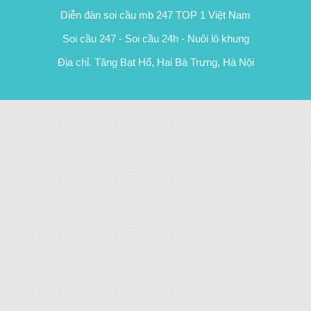
Diễn đàn soi cầu mb 247 TOP 1 Việt Nam
Soi cầu 247
-
Soi cầu 24h
-
Nuôi lô khung
Địa chỉ. Tăng Bạt Hổ, Hai Bà Trưng, Hà Nội