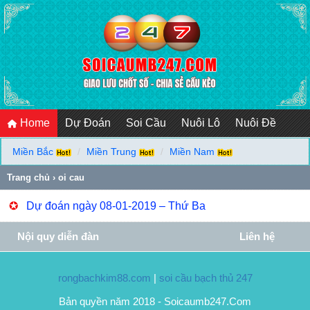
Home
Dự Đoán
Soi Cầu
Nuôi Lô
Nuôi Đề
Miền Bắc
Miền Trung
Miền Nam
Trang chủ
›
oi cau
✪
Dự đoán ngày 08-01-2019 – Thứ Ba
Nội quy diễn đàn
Liên hệ
rongbachkim88.com
|
soi cầu bạch thủ 247
Bản quyền năm 2018 - Soicaumb247.Com