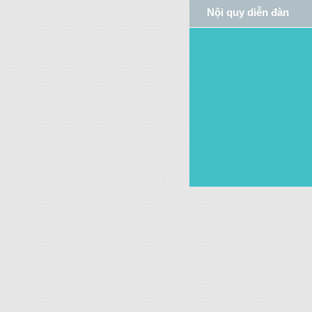
Nội quy diễn đàn