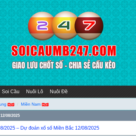
Soi Cầu
Nuôi Lô
Nuôi Đề
ung
Miền Nam
12/08/2025
8/2025 – Dự đoán xổ số Miền Bắc 12/08/2025