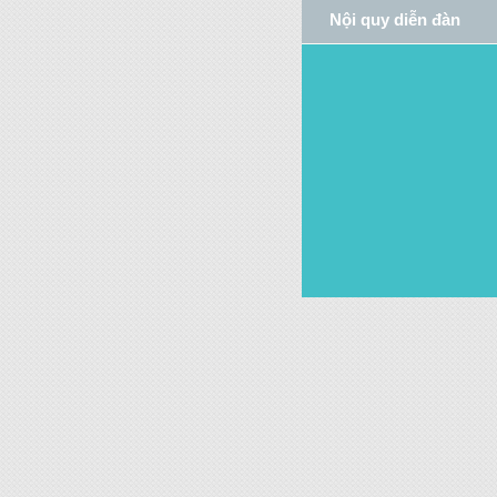
Nội quy diễn đàn