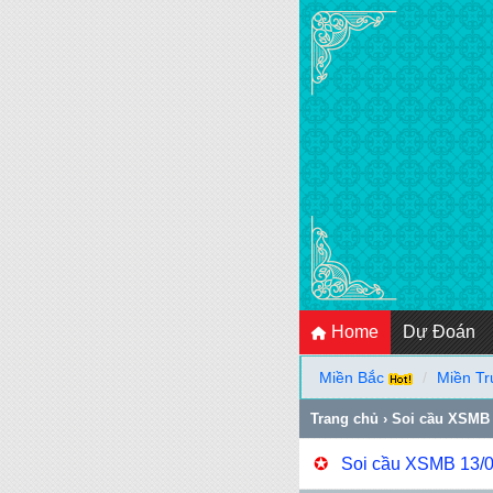
Home
Dự Đoán
Miền Bắc
Miền Tr
Trang chủ
›
Soi cầu XSMB 
✪
Soi cầu XSMB 13/0