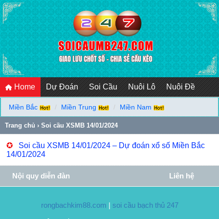
Home
Dự Đoán
Soi Cầu
Nuôi Lô
Nuôi Đề
Miền Bắc
Miền Trung
Miền Nam
Trang chủ
›
Soi cầu XSMB 14/01/2024
✪
Soi cầu XSMB 14/01/2024 – Dự đoán xổ số Miền Bắc
14/01/2024
Nội quy diễn đàn
Liên hệ
rongbachkim88.com
|
soi cầu bạch thủ 247