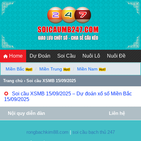
Home
Dự Đoán
Soi Cầu
Nuôi Lô
Nuôi Đề
Miền Bắc
Miền Trung
Miền Nam
Trang chủ
›
Soi cầu XSMB 15/09/2025
✪
Soi cầu XSMB 15/09/2025 – Dự đoán xổ số Miền Bắc
15/09/2025
Nội quy diễn đàn
Liên hệ
rongbachkim88.com
|
soi cầu bạch thủ 247