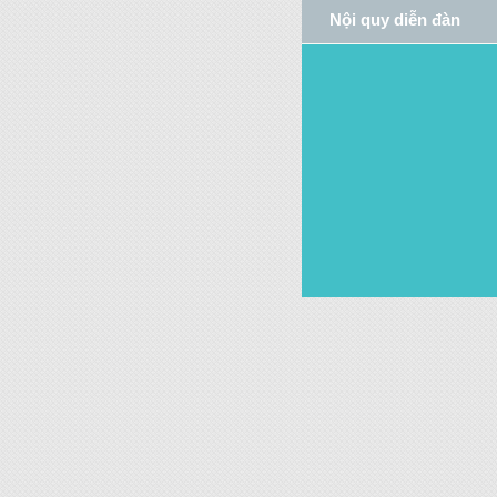
Nội quy diễn đàn