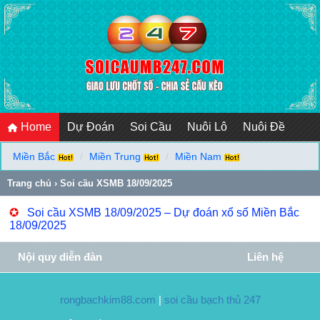
Home
Dự Đoán
Soi Cầu
Nuôi Lô
Nuôi Đề
Miền Bắc
Miền Trung
Miền Nam
Trang chủ
›
Soi cầu XSMB 18/09/2025
✪
Soi cầu XSMB 18/09/2025 – Dự đoán xổ số Miền Bắc
18/09/2025
Nội quy diễn đàn
Liên hệ
rongbachkim88.com
|
soi cầu bạch thủ 247