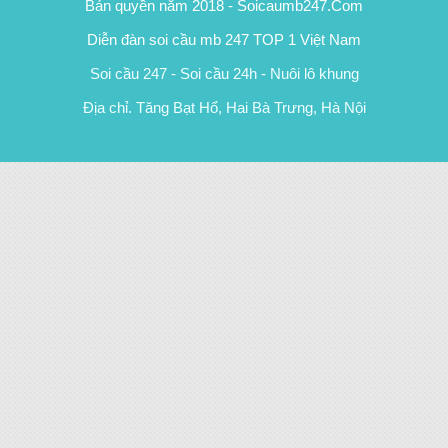
Bản quyền năm 2018 - Soicaumb247.Com
Diễn đàn soi cầu mb 247 TOP 1 Việt Nam
Soi cầu 247
-
Soi cầu 24h
-
Nuôi lô khung
Địa chỉ. Tăng Bạt Hổ, Hai Bà Trưng, Hà Nội