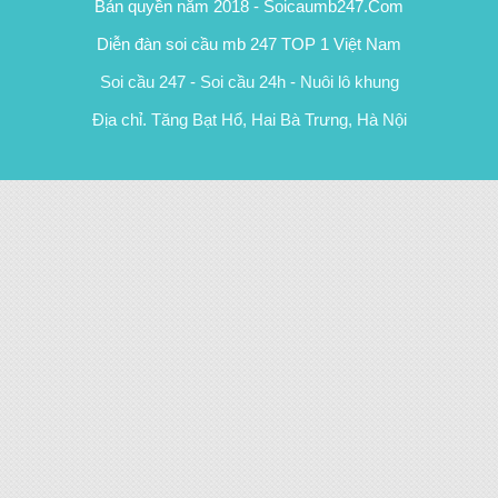
Bản quyền năm 2018 - Soicaumb247.Com
Diễn đàn soi cầu mb 247 TOP 1 Việt Nam
Soi cầu 247
-
Soi cầu 24h
-
Nuôi lô khung
Địa chỉ. Tăng Bạt Hổ, Hai Bà Trưng, Hà Nội