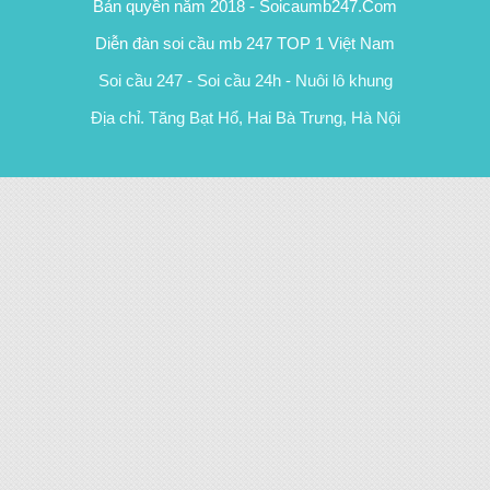
Bản quyền năm 2018 - Soicaumb247.Com
Diễn đàn soi cầu mb 247 TOP 1 Việt Nam
Soi cầu 247
-
Soi cầu 24h
-
Nuôi lô khung
Địa chỉ. Tăng Bạt Hổ, Hai Bà Trưng, Hà Nội