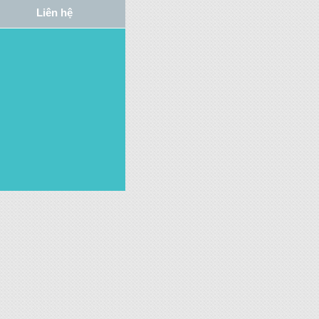
Liên hệ