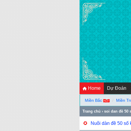
Home
Dự Đoán
Miền Bắc
Miền Tr
Trang chủ
›
soi dan đề 50 
✪
Nuôi dàn đề 50 số