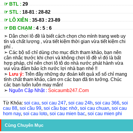
☞ BTL :
29
☞ STL :
18-81 : 28-82
☞ LÔ XIÊN :
35-83 : 23-89
☞ ĐB CHẠM :
4 : 5 : 6
➣ Dân chơi lô đề là biết cách chọn cho mình trang web uy
tín và chất lượng , vừa tiết kiệm thời gian vừa tiết kiệm chi
phí .
➣ Các bộ số chỉ dùng cho mục đích tham khảo, bạn nên
cân nhắc trước khi chơi và không chơi lô đề vì đó là bất
hợp pháp, chỉ nên chơi lô tô do nhà nước phát hành vừa
vui vừa đảm bảo ích nước lợi nhà bạn nhé !!
➣
Lưu ý:
Trên đây những dự đoán kết quả xổ số chỉ mang
tính chất tham khảo, cảm ơn các bạn đã tin tưởng. Chúc
các bạn luôn luôn may mắn!
➣
Nguôn Cập Nhật :
Soicaumb247.Com
Từ Khóa:
soi cau
,
soi cau 247
,
soi cau 24h
,
soi cau 366
,
soi
cau 88
,
soi cầu 99
,
soi cầu bạc nhớ
,
soi cau chuan
,
soi cau
hom nay
,
soi cau loto
,
soi cau mien bac
,
soi cau mien phi
Cùng Chuyên Mục