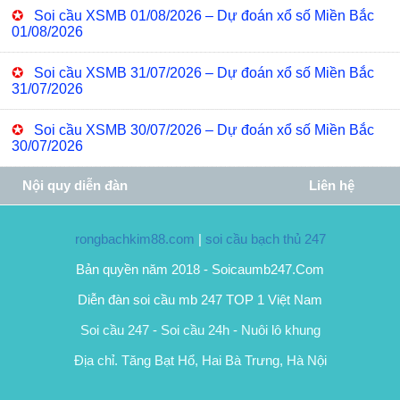
✪
Soi cầu XSMB 01/08/2026 – Dự đoán xổ số Miền Bắc
01/08/2026
✪
Soi cầu XSMB 31/07/2026 – Dự đoán xổ số Miền Bắc
31/07/2026
✪
Soi cầu XSMB 30/07/2026 – Dự đoán xổ số Miền Bắc
30/07/2026
Nội quy diễn đàn
Liên hệ
rongbachkim88.com
|
soi cầu bạch thủ 247
Bản quyền năm 2018 - Soicaumb247.Com
Diễn đàn soi cầu mb 247 TOP 1 Việt Nam
Soi cầu 247
-
Soi cầu 24h
-
Nuôi lô khung
Địa chỉ. Tăng Bạt Hổ, Hai Bà Trưng, Hà Nội