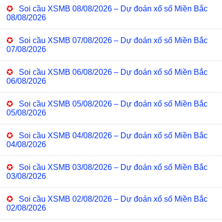
✪
Soi cầu XSMB 08/08/2026 – Dự đoán xổ số Miền Bắc
08/08/2026
✪
Soi cầu XSMB 07/08/2026 – Dự đoán xổ số Miền Bắc
07/08/2026
✪
Soi cầu XSMB 06/08/2026 – Dự đoán xổ số Miền Bắc
06/08/2026
✪
Soi cầu XSMB 05/08/2026 – Dự đoán xổ số Miền Bắc
05/08/2026
✪
Soi cầu XSMB 04/08/2026 – Dự đoán xổ số Miền Bắc
04/08/2026
✪
Soi cầu XSMB 03/08/2026 – Dự đoán xổ số Miền Bắc
03/08/2026
✪
Soi cầu XSMB 02/08/2026 – Dự đoán xổ số Miền Bắc
02/08/2026