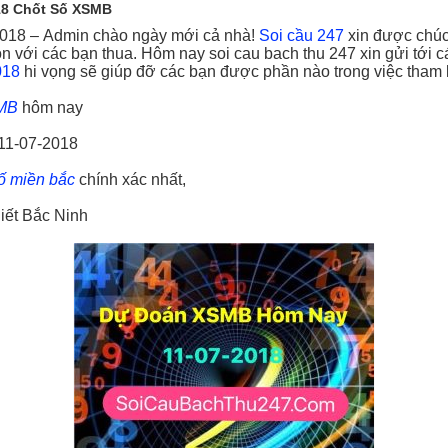
18 Chốt Số XSMB
018 – Admin chào ngày mới cả nhà!
Soi cầu 247
xin được chú
n với các bạn thua. Hôm nay soi cau bach thu 247 xin gửi tới c
018
hi vọng sẽ giúp đỡ các bạn được phần nào trong việc tham k
MB
hôm nay
11-07-2018
ố miền bắc
chính xác nhất,
hiết Bắc Ninh