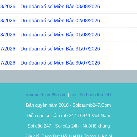
8/2026 – Dự đoán xổ số Miền Bắc 03/08/2026
8/2026 – Dự đoán xổ số Miền Bắc 02/08/2026
8/2026 – Dự đoán xổ số Miền Bắc 01/08/2026
7/2026 – Dự đoán xổ số Miền Bắc 31/07/2026
7/2026 – Dự đoán xổ số Miền Bắc 30/07/2026
rongbachkim88.com
|
soi cầu bạch thủ 247
Bản quyền năm 2018 - Soicaumb247.Com
Diễn đàn soi cầu mb 247 TOP 1 Việt Nam
Soi cầu 247
-
Soi cầu 24h
-
Nuôi lô khung
Địa chỉ. Tăng Bạt Hổ, Hai Bà Trưng, Hà Nội