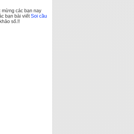
c mừng các bạn nay
ác bạn bài viết
Soi cầu
hảo số.!!