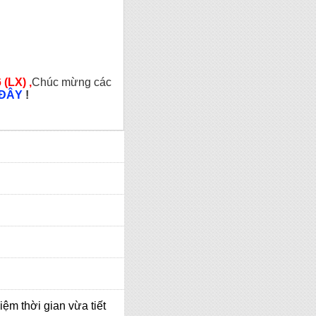
 (LX) ,
Chúc mừng các
ĐÂY
!
iệm thời gian vừa tiết