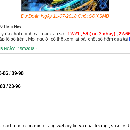
Dự Đoán Ngày 11-07-2018 Chốt Số XSMB
18 Hôm Nay
ay đã chốt chính xác các cặp số :
12-21 , 56 ( nổ 2 nháy) , 22-66
p lô số trên . Mọi người có thể xem lại bài chốt số hôm qua tại
B NGÀY 11/
07/2018
:
8-86 / 89-98
-83 / 23-96
t cách chọn cho mình trang web uy tín và chất lượng , vừa tiết k