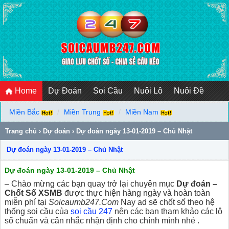
Home
Dự Đoán
Soi Cầu
Nuôi Lô
Nuôi Đề
Miền Bắc
Miền Trung
Miền Nam
Trang chủ
›
Dự đoán
›
Dự đoán ngày 13-01-2019 – Chủ Nhật
Dự đoán ngày 13-01-2019 – Chủ Nhật
Dự đoán ngày 13-01-2019 – Chủ Nhật
– Chào mừng các bạn quay trở lại chuyên mục
Dự đoán –
Chốt Số XSMB
được thực hiện hàng ngày và hoàn toàn
miễn phí tại
Soicaumb247.Com
Nay ad sẽ chốt số theo hệ
thống soi cầu của
soi cầu 247
nên các bạn tham khảo các lô
số chuẩn và cân nhắc nhận định cho chính mình nhé .