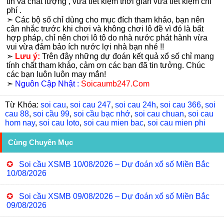
tín và chất lượng , vừa tiết kiệm thời gian vừa tiết kiệm chi
phí .
➣ Các bộ số chỉ dùng cho mục đích tham khảo, bạn nên
cân nhắc trước khi chơi và không chơi lô đề vì đó là bất
hợp pháp, chỉ nên chơi lô tô do nhà nước phát hành vừa
vui vừa đảm bảo ích nước lợi nhà bạn nhé !!
➣
Lưu ý:
Trên đây những dự đoán kết quả xổ số chỉ mang
tính chất tham khảo, cảm ơn các bạn đã tin tưởng. Chúc
các bạn luôn luôn may mắn!
➣
Nguôn Cập Nhật :
Soicaumb247.Com
Từ Khóa:
soi cau
,
soi cau 247
,
soi cau 24h
,
soi cau 366
,
soi
cau 88
,
soi cầu 99
,
soi cầu bạc nhớ
,
soi cau chuan
,
soi cau
hom nay
,
soi cau loto
,
soi cau mien bac
,
soi cau mien phi
Cùng Chuyên Mục
✪
Soi cầu XSMB 10/08/2026 – Dự đoán xổ số Miền Bắc
10/08/2026
✪
Soi cầu XSMB 09/08/2026 – Dự đoán xổ số Miền Bắc
09/08/2026