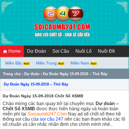
Home
Dự Đoán
Soi Cầu
Nuôi Lô
Nuôi Đề
Miền Bắc
Miền Trung
Miền Nam
Trang chủ
›
Dự đoán
›
Dự Đoán Ngày 15-09-2018 – Thứ Bảy
Dự Đoán Ngày 15-09-2018 – Thứ Bảy
Dự Đoán Ngày 15-09-2018 Chốt Số XSMB
Chào mừng các bạn quay trở lại chuyên mục
Dự đoán –
Chốt Số XSMB
được thực hiện hàng ngày và hoàn toàn
miễn phí tại
Soicaumb247.Com
Nay ad sẽ chốt số theo hệ
thống soi cầu của
soi cầu 247
nên các bạn tham khảo các lô
số chuẩn và cân nhắc nhận định cho chính mình nhé .