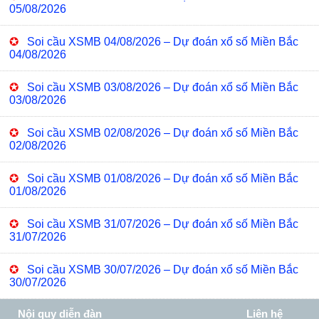
05/08/2026
✪
Soi cầu XSMB 04/08/2026 – Dự đoán xổ số Miền Bắc
04/08/2026
✪
Soi cầu XSMB 03/08/2026 – Dự đoán xổ số Miền Bắc
03/08/2026
✪
Soi cầu XSMB 02/08/2026 – Dự đoán xổ số Miền Bắc
02/08/2026
✪
Soi cầu XSMB 01/08/2026 – Dự đoán xổ số Miền Bắc
01/08/2026
✪
Soi cầu XSMB 31/07/2026 – Dự đoán xổ số Miền Bắc
31/07/2026
✪
Soi cầu XSMB 30/07/2026 – Dự đoán xổ số Miền Bắc
30/07/2026
Nội quy diễn đàn
Liên hệ