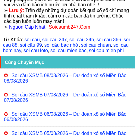
vui vừa đảm bảo ích nước lợi nhà bạn nhé !!
➣
Lưu ý:
Trên đây những dự đoán kết quả xổ số chỉ mang
tính chất tham khảo, cảm ơn các bạn đã tin tưởng. Chúc
các bạn luôn luôn may mắn!
➣
Nguôn Cập Nhật :
Soicaumb247.Com
Từ Khóa:
soi cau
,
soi cau 247
,
soi cau 24h
,
soi cau 366
,
soi
cau 88
,
soi cầu 99
,
soi cầu bạc nhớ
,
soi cau chuan
,
soi cau
hom nay
,
soi cau loto
,
soi cau mien bac
,
soi cau mien phi
Cùng Chuyên Mục
✪
Soi cầu XSMB 08/08/2026 – Dự đoán xổ số Miền Bắc
08/08/2026
✪
Soi cầu XSMB 07/08/2026 – Dự đoán xổ số Miền Bắc
07/08/2026
✪
Soi cầu XSMB 06/08/2026 – Dự đoán xổ số Miền Bắc
06/08/2026
✪
Soi cầu XSMB 05/08/2026 – Dự đoán xổ số Miền Bắc