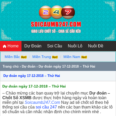
Home
Dự Đoán
Soi Cầu
Nuôi Lô
Nuôi Đề
Miền Bắc
Miền Trung
Miền Nam
Trang chủ
›
Dự đoán
›
Dự đoán ngày 17-12-2018 – Thứ Hai
Dự đoán ngày 17-12-2018 – Thứ Hai
Dự đoán ngày 17-12-2018 – Thứ Hai
– Chào mừng các bạn quay trở lại chuyên mục
Dự đoán –
Chốt Số XSMB
được thực hiện hàng ngày và hoàn toàn
miễn phí tại
Soicaumb247.Com
Nay ad sẽ chốt số theo hệ
thống soi cầu của
soi cầu 247
nên các bạn tham khảo các lô
số chuẩn và cân nhắc nhận định cho chính mình nhé .