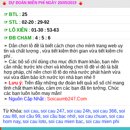
DỰ ĐOÁN MIỄN PHÍ NGÀY 20/05/2019
☞ BTL :
25
☞ STL :
02-20 : 29-92
☞ LÔ XIÊN :
01-30 : 53-63
☞ ĐB CHẠM :
4 : 5 : 6
➣ Dân chơi lô đề là biết cách chọn cho mình trang web uy
tín và chất lượng , vừa tiết kiệm thời gian vừa tiết kiệm chi
phí .
➣ Các bộ số chỉ dùng cho mục đích tham khảo, bạn nên
cân nhắc trước khi chơi và không chơi lô đề vì đó là bất
hợp pháp, chỉ nên chơi lô tô do nhà nước phát hành vừa
vui vừa đảm bảo ích nước lợi nhà bạn nhé !!
➣
Lưu ý:
Trên đây những dự đoán kết quả xổ số chỉ mang
tính chất tham khảo, cảm ơn các bạn đã tin tưởng. Chúc
các bạn luôn luôn may mắn!
➣
Nguôn Cập Nhật :
Soicaumb247.Com
Từ Khóa:
soi cau
,
soi cau 247
,
soi cau 24h
,
soi cau 366
,
soi
cau 88
,
soi cầu 99
,
soi cầu bạc nhớ
,
soi cau chuan
,
soi cau
hom nay
,
soi cau loto
,
soi cau mien bac
,
soi cau mien phi