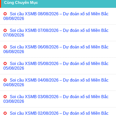
Cùng Chuyên Mục
✪
Soi cầu XSMB 08/08/2026 – Dự đoán xổ số Miền Bắc
08/08/2026
✪
Soi cầu XSMB 07/08/2026 – Dự đoán xổ số Miền Bắc
07/08/2026
✪
Soi cầu XSMB 06/08/2026 – Dự đoán xổ số Miền Bắc
06/08/2026
✪
Soi cầu XSMB 05/08/2026 – Dự đoán xổ số Miền Bắc
05/08/2026
✪
Soi cầu XSMB 04/08/2026 – Dự đoán xổ số Miền Bắc
04/08/2026
✪
Soi cầu XSMB 03/08/2026 – Dự đoán xổ số Miền Bắc
03/08/2026
✪
Soi cầu XSMB 02/08/2026 – Dự đoán xổ số Miền Bắc