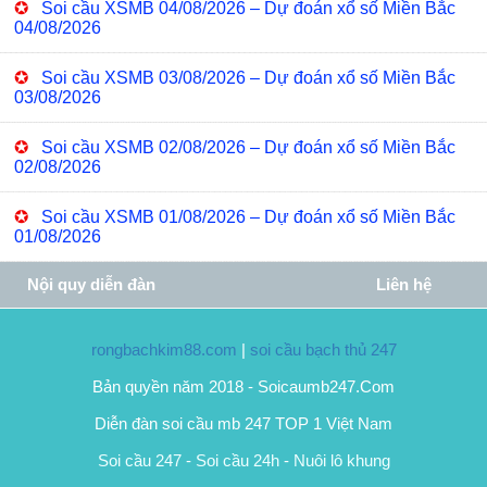
✪
Soi cầu XSMB 04/08/2026 – Dự đoán xổ số Miền Bắc
04/08/2026
✪
Soi cầu XSMB 03/08/2026 – Dự đoán xổ số Miền Bắc
03/08/2026
✪
Soi cầu XSMB 02/08/2026 – Dự đoán xổ số Miền Bắc
02/08/2026
✪
Soi cầu XSMB 01/08/2026 – Dự đoán xổ số Miền Bắc
01/08/2026
Nội quy diễn đàn
Liên hệ
rongbachkim88.com
|
soi cầu bạch thủ 247
Bản quyền năm 2018 - Soicaumb247.Com
Diễn đàn soi cầu mb 247 TOP 1 Việt Nam
Soi cầu 247
-
Soi cầu 24h
-
Nuôi lô khung