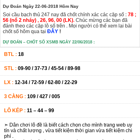
Dự Đoán Ngày 22-06-2018 Hôm Nay
Soi cầu bạch thủ 247 nay đã chốt chính xác các cặp số :
78 ;
56 (nổ 2 nháy) , 26, 96, 00 (LK).
Chúc mừng các bạn đã
đánh theo các cặp lô số trên . Mọi người có thể xem lại bài
chốt số hôm qua tại
ĐÂY
!
DỰ ĐOÁN – CHỐT SỐ XSMB NGÀY 22/
06/2018
:
BTL :
18
STL :
09-90 / 37-73 / 45-54 / 89-98
LX :
12-34 / 72-59 / 62-80 / 22-29
3 CÀNG :
109 / 427 / 005
LÔ KÉP :
11 – 44 – 99
➣ Dân chơi lô đề là biết cách chọn cho mình trang web uy
tín và chất lượng , vừa tiết kiệm thời gian vừa tiết kiệm chi
phí .