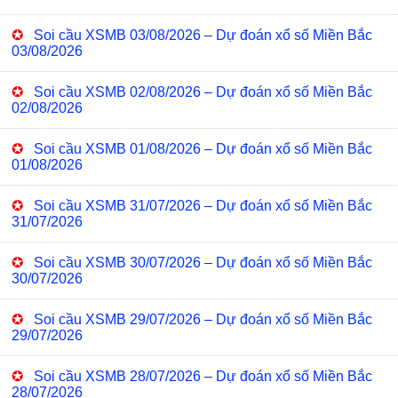
✪
Soi cầu XSMB 03/08/2026 – Dự đoán xổ số Miền Bắc
03/08/2026
✪
Soi cầu XSMB 02/08/2026 – Dự đoán xổ số Miền Bắc
02/08/2026
✪
Soi cầu XSMB 01/08/2026 – Dự đoán xổ số Miền Bắc
01/08/2026
✪
Soi cầu XSMB 31/07/2026 – Dự đoán xổ số Miền Bắc
31/07/2026
✪
Soi cầu XSMB 30/07/2026 – Dự đoán xổ số Miền Bắc
30/07/2026
✪
Soi cầu XSMB 29/07/2026 – Dự đoán xổ số Miền Bắc
29/07/2026
✪
Soi cầu XSMB 28/07/2026 – Dự đoán xổ số Miền Bắc
28/07/2026