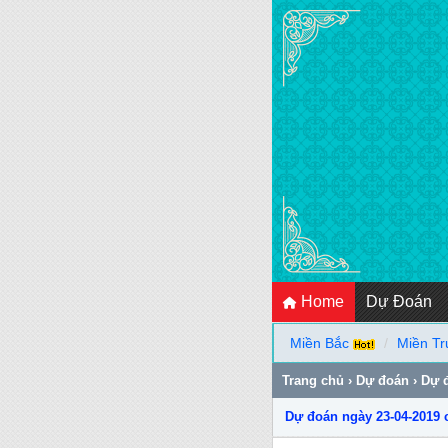
Home
Dự Đoán
Miền Bắc
Miền Tr
Trang chủ
›
Dự đoán
›
Dự đ
Dự đoán ngày 23-04-2019 