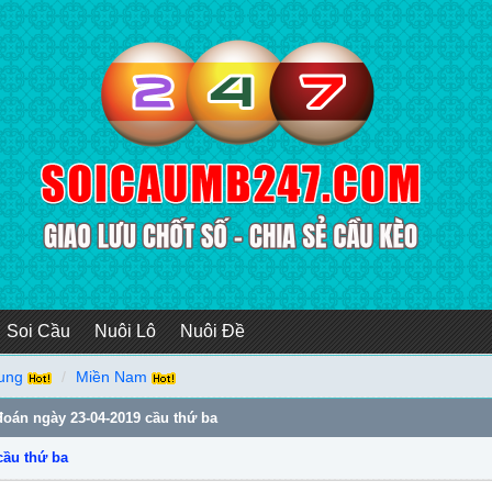
Soi Cầu
Nuôi Lô
Nuôi Đề
ung
Miền Nam
oán ngày 23-04-2019 cầu thứ ba
cầu thứ ba