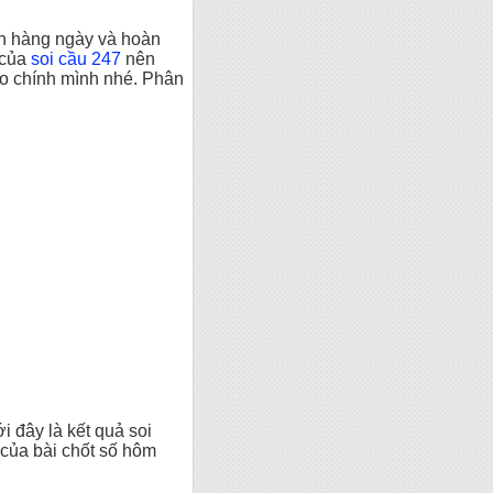
n hàng ngày và hoàn
 của
soi cầu 247
nên
o chính mình nhé. Phân
 đây là kết quả soi
của bài chốt số hôm