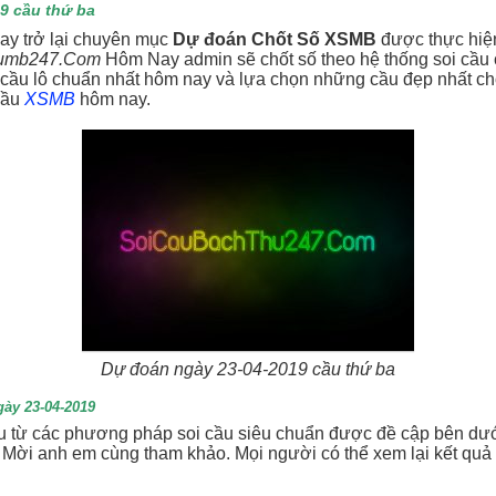
9 cầu thứ ba
y trở lại chuyên mục
Dự đoán Chốt Số XSMB
được thực hiệ
umb247.Com
Hôm Nay admin sẽ chốt số theo hệ thống soi cầu
 cầu lô chuẩn nhất hôm nay và lựa chọn những cầu đẹp nhất ch
 cầu
XSMB
hôm nay.
Dự đoán ngày 23-04-2019 cầu thứ ba
ày 23-04-2019
u từ các phương pháp soi cầu siêu chuẩn được đề cập bên dưới
Mời anh em cùng tham khảo. Mọi người có thể xem lại kết quả 