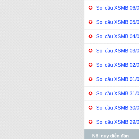
✪
Soi cầu XSMB 06/0
✪
Soi cầu XSMB 05/0
✪
Soi cầu XSMB 04/0
✪
Soi cầu XSMB 03/0
✪
Soi cầu XSMB 02/0
✪
Soi cầu XSMB 01/0
✪
Soi cầu XSMB 31/0
✪
Soi cầu XSMB 30/0
✪
Soi cầu XSMB 29/0
Nội quy diễn đàn