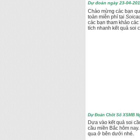
Dự đoán ngày 23-04-201
Chào mừng các bạn qua
toàn miễn phí tại
Soica
các bạn tham khảo các
tích nhanh kết quả soi
Dự Đoán Chốt Số XSMB Ng
Dựa vào kết quả soi cầ
cầu miền Bắc hôm nay. 
qua ở bên dưới nhé.