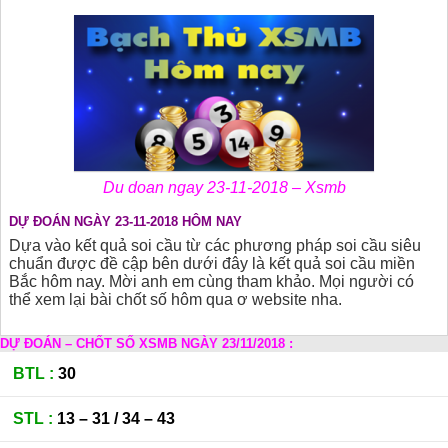
Du doan ngay 23-11-2018 – Xsmb
DỰ ĐOÁN NGÀY 23-11-2018 HÔM NAY
Dựa vào kết quả soi cầu từ các phương pháp soi cầu siêu
chuẩn được đề cập bên dưới đây là kết quả soi cầu miền
Bắc hôm nay. Mời anh em cùng tham khảo. Mọi người có
thể xem lại bài chốt số hôm qua ơ website nha.
DỰ ĐOÁN – CHỐT SỐ XSMB NGÀY 23/11
/2018
:
BTL :
30
STL :
13 – 31 / 34 – 43