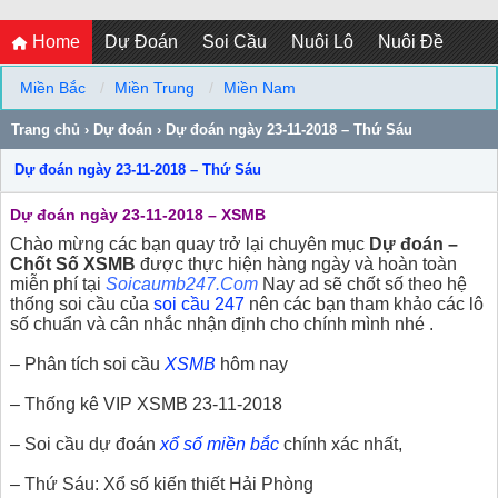
Home
Dự Đoán
Soi Cầu
Nuôi Lô
Nuôi Đề
Miền Bắc
Miền Trung
Miền Nam
Trang chủ
›
Dự đoán
›
Dự đoán ngày 23-11-2018 – Thứ Sáu
Dự đoán ngày 23-11-2018 – Thứ Sáu
Dự đoán ngày 23-11-2018 – XSMB
Chào mừng các bạn quay trở lại chuyên mục
Dự đoán –
Chốt Số XSMB
được thực hiện hàng ngày và hoàn toàn
miễn phí tại
Soicaumb247.Com
Nay ad sẽ chốt số theo hệ
thống soi cầu của
soi cầu 247
nên các bạn tham khảo các lô
số chuẩn và cân nhắc nhận định cho chính mình nhé .
– Phân tích soi cầu
XSMB
hôm nay
– Thống kê VIP XSMB 23-11-2018
– Soi cầu dự đoán
xổ số miền bắc
chính xác nhất,
– Thứ Sáu: Xổ số kiến thiết Hải Phòng