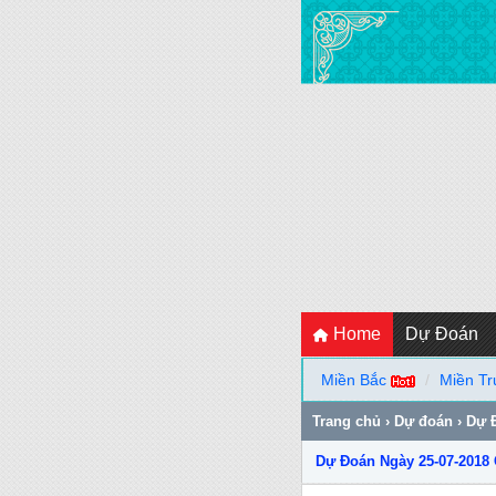
Home
Dự Đoán
Miền Bắc
Miền Tr
Trang chủ
›
Dự đoán
›
Dự 
Dự Đoán Ngày 25-07-2018