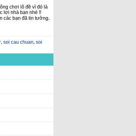
ng chơi lô đề vì đó là
 lợi nhà bạn nhé !!
n các bạn đã tin tưởng.
ớ
,
soi cau chuan
,
soi