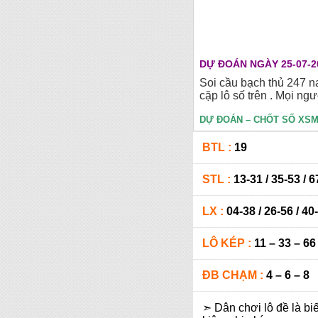
DỰ ĐOÁN NGÀY 25-07-2
Soi cầu bạch thủ 247 n
cặp lô số trên . Mọi ng
DỰ ĐOÁN – CHỐT SỐ XSM
BTL :
19
STL :
13-31 / 35-53 / 6
LX :
04-38 / 26-56 / 40
LÔ KÉP :
11 – 33 – 66
ĐB CHẠM :
4 – 6 – 8
➣ Dân chơi lô đề là biế