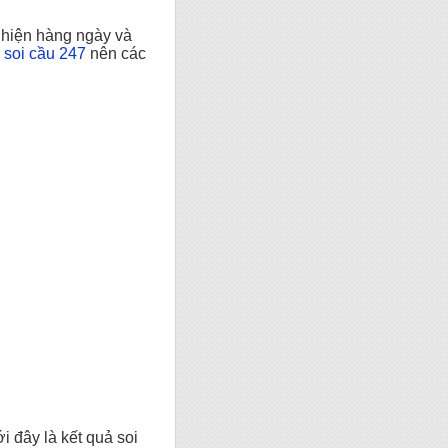
hiện hàng ngày và
a
soi cầu 247
nên các
 đây là kết quả soi