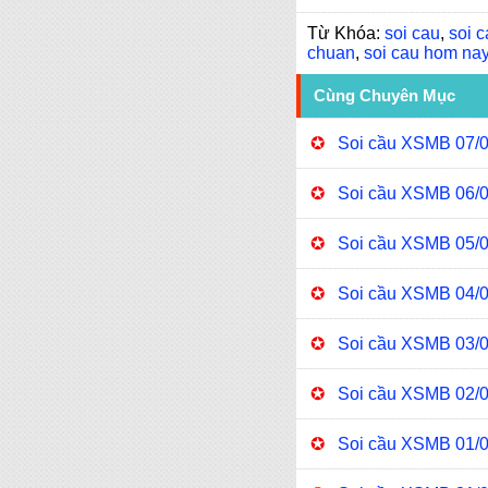
Từ Khóa:
soi cau
,
soi 
chuan
,
soi cau hom na
Cùng Chuyên Mục
✪
Soi cầu XSMB 07/0
✪
Soi cầu XSMB 06/0
✪
Soi cầu XSMB 05/0
✪
Soi cầu XSMB 04/0
✪
Soi cầu XSMB 03/0
✪
Soi cầu XSMB 02/0
✪
Soi cầu XSMB 01/0