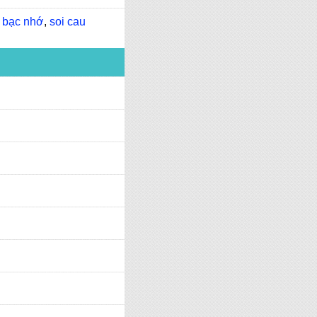
u bạc nhớ
,
soi cau