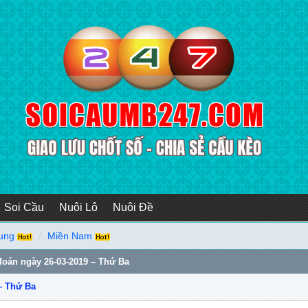
Soi Cầu
Nuôi Lô
Nuôi Đề
ung
Miền Nam
oán ngày 26-03-2019 – Thứ Ba
– Thứ Ba