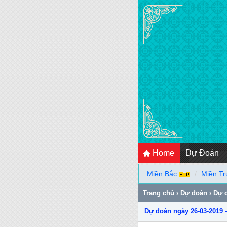
Home
Dự Đoán
Miền Bắc
Miền Tr
Trang chủ
›
Dự đoán
›
Dự đ
Dự đoán ngày 26-03-2019 