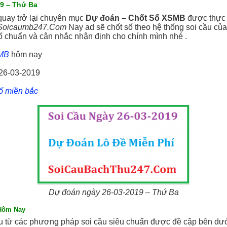
9 – Thứ Ba
uay trở lại chuyên mục
Dự đoán – Chốt Số XSMB
được thực 
Soicaumb247.Com
Nay ad sẽ chốt số theo hệ thống soi cầu củ
ố chuẩn và cân nhắc nhận định cho chính mình nhé .
MB
hôm nay
26-03-2019
ố miền bắc
Dự đoán ngày 26-03-2019 – Thứ Ba
 Hôm Nay
u từ các phương pháp soi cầu siêu chuẩn được đề cập bên dưới