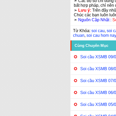
➣ Các bộ số chỉ dùng c
bất hợp pháp, chỉ nên 
➣
Lưu ý:
Trên đây nhữ
Chúc các bạn luôn lu
➣
Nguôn Cập Nhật :
S
Từ Khóa:
soi cau
,
soi 
chuan
,
soi cau hom na
Cùng Chuyên Mục
✪
Soi cầu XSMB 09/0
✪
Soi cầu XSMB 08/0
✪
Soi cầu XSMB 07/0
✪
Soi cầu XSMB 06/0
✪
Soi cầu XSMB 05/0