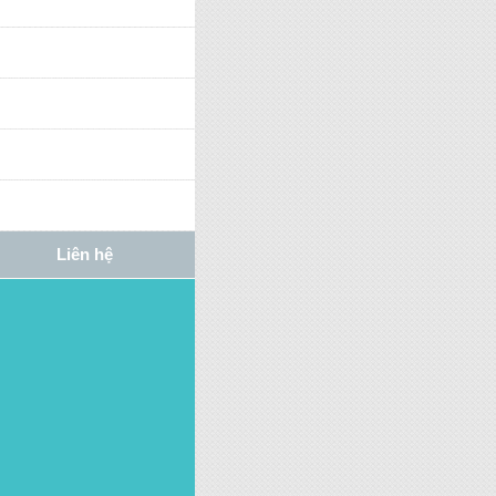
Liên hệ