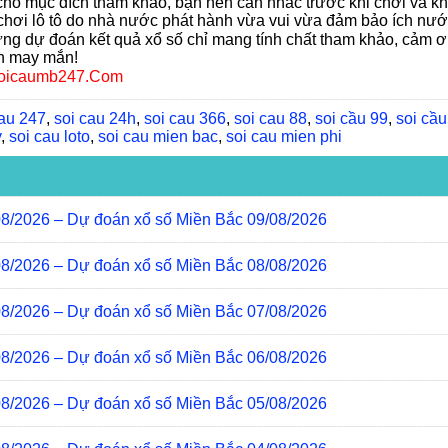
ho mục đích tham khảo, bạn nên cân nhắc trước khi chơi và khô
chơi lô tô do nhà nước phát hành vừa vui vừa đảm bảo ích nước
ng dự đoán kết quả xổ số chỉ mang tính chất tham khảo, cảm ơ
ôn may mắn!
oicaumb247.Com
cau 247
,
soi cau 24h
,
soi cau 366
,
soi cau 88
,
soi cầu 99
,
soi cầ
y
,
soi cau loto
,
soi cau mien bac
,
soi cau mien phi
8/2026 – Dự đoán xổ số Miền Bắc 09/08/2026
8/2026 – Dự đoán xổ số Miền Bắc 08/08/2026
8/2026 – Dự đoán xổ số Miền Bắc 07/08/2026
8/2026 – Dự đoán xổ số Miền Bắc 06/08/2026
8/2026 – Dự đoán xổ số Miền Bắc 05/08/2026