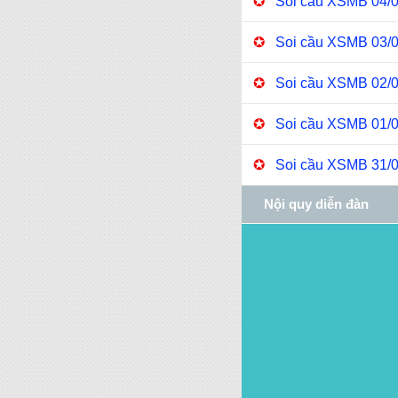
✪
Soi cầu XSMB 04/0
✪
Soi cầu XSMB 03/0
✪
Soi cầu XSMB 02/0
✪
Soi cầu XSMB 01/0
✪
Soi cầu XSMB 31/0
Nội quy diễn đàn