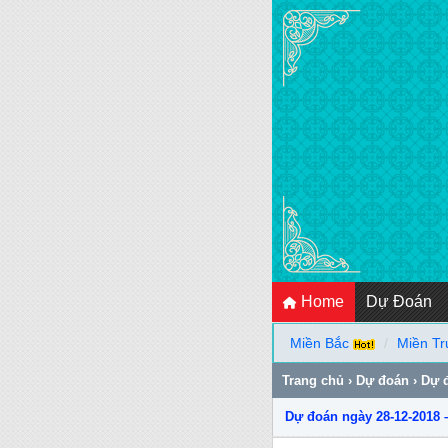
Home
Dự Đoán
Miền Bắc
Miền Tr
Trang chủ
›
Dự đoán
›
Dự 
Dự đoán ngày 28-12-2018 