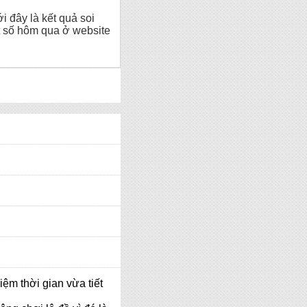
 đây là kết quả soi
t số hôm qua ở website
iệm thời gian vừa tiết