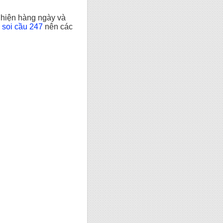
hiện hàng ngày và
a
soi cầu 247
nên các