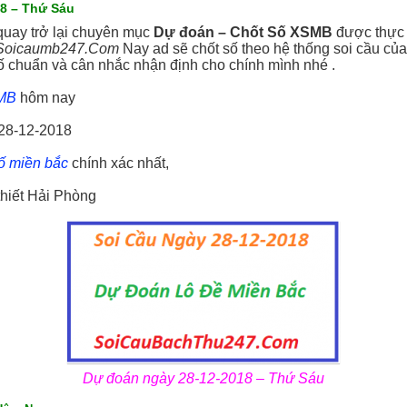
8 – Thứ Sáu
uay trở lại chuyên mục
Dự đoán – Chốt Số XSMB
được thực 
Soicaumb247.Com
Nay ad sẽ chốt số theo hệ thống soi cầu củ
ố chuẩn và cân nhắc nhận định cho chính mình nhé .
MB
hôm nay
28-12-2018
ố miền bắc
chính xác nhất,
thiết Hải Phòng
Dự đoán ngày 28-12-2018 – Thứ Sáu