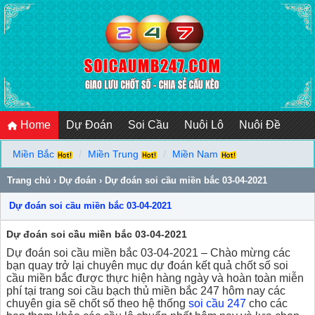
Home
Dự Đoán
Soi Cầu
Nuôi Lô
Nuôi Đề
Miền Bắc
Miền Trung
Miền Nam
Trang chủ
›
Dự đoán
›
Dự đoán soi cầu miền bắc 03-04-2021
Dự đoán soi cầu miền bắc 03-04-2021
Dự đoán soi cầu miền bắc 03-04-2021
Dự đoán soi cầu miền bắc 03-04-2021 – Chào mừng các
bạn quay trở lại chuyên mục dự đoán kết quả chốt số soi
cầu miền bắc được thực hiện hàng ngày và hoàn toàn miễn
phí tại trang soi cầu bạch thủ miền bắc 247 hôm nay các
chuyên gia sẽ chốt số theo hệ thống
soi cầu 247
cho các