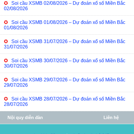
✪
Soi cầu XSMB 02/08/2026 – Dự đoán xổ số Miền Bắc
02/08/2026
✪
Soi cầu XSMB 01/08/2026 – Dự đoán xổ số Miền Bắc
01/08/2026
✪
Soi cầu XSMB 31/07/2026 – Dự đoán xổ số Miền Bắc
31/07/2026
✪
Soi cầu XSMB 30/07/2026 – Dự đoán xổ số Miền Bắc
30/07/2026
✪
Soi cầu XSMB 29/07/2026 – Dự đoán xổ số Miền Bắc
29/07/2026
✪
Soi cầu XSMB 28/07/2026 – Dự đoán xổ số Miền Bắc
28/07/2026
Nội quy diễn đàn
Liên hệ