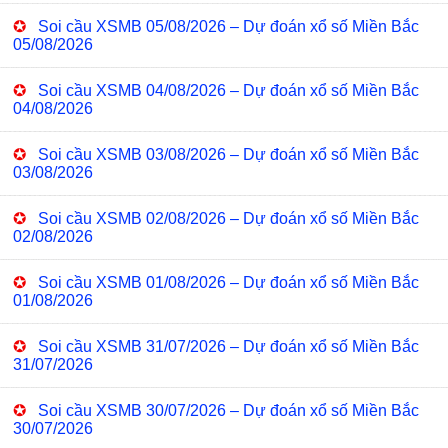
✪
Soi cầu XSMB 05/08/2026 – Dự đoán xổ số Miền Bắc
05/08/2026
✪
Soi cầu XSMB 04/08/2026 – Dự đoán xổ số Miền Bắc
04/08/2026
✪
Soi cầu XSMB 03/08/2026 – Dự đoán xổ số Miền Bắc
03/08/2026
✪
Soi cầu XSMB 02/08/2026 – Dự đoán xổ số Miền Bắc
02/08/2026
✪
Soi cầu XSMB 01/08/2026 – Dự đoán xổ số Miền Bắc
01/08/2026
✪
Soi cầu XSMB 31/07/2026 – Dự đoán xổ số Miền Bắc
31/07/2026
✪
Soi cầu XSMB 30/07/2026 – Dự đoán xổ số Miền Bắc
30/07/2026