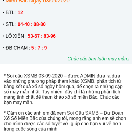
Miền Bắc Ngày 03/09/2020
‣
‣ BTL :
12
‣ STL :
04-40 : 08-80
‣ LÔ XIÊN :
53-57 : 83-96
‣ ĐB CHẠM :
5 : 7 : 9
Chúc các bạn luôn may mắn.!
*
Soi cầu XSMB 03-09-2020 – được ADMIN đưa ra dựa
vào những phương pháp tham khảo XSMB, phân tích từ
bảng kết quả xổ số ngày hôm qua, để chọn ra những cặp
số may mắn nhất. Tuy nhiên, đây chỉ là những phân tích
mang tính chất để tham khảo xổ số miền Bắc. Chúc các
bạn may mắn.
*
Cám ơn các anh em đã xem
Soi Cầu SXMB
– Dự Đoán
Xổ Số Miền Bắc của chúng tôi, mong rằng anh em sẽ chọn
cho mình được các số tuyệt vời giúp cho bạn vui vẻ hơn
trong cuộc sống của mình.