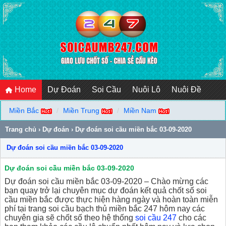
Home
Dự Đoán
Soi Cầu
Nuôi Lô
Nuôi Đề
Miền Bắc
Miền Trung
Miền Nam
Trang chủ
›
Dự đoán
›
Dự đoán soi cầu miền bắc 03-09-2020
Dự đoán soi cầu miền bắc 03-09-2020
Dự đoán soi cầu miền bắc 03-09-2020
Dự đoán soi cầu miền bắc 03-09-2020 – Chào mừng các
bạn quay trở lại chuyên mục dự đoán kết quả chốt số soi
cầu miền bắc được thực hiện hàng ngày và hoàn toàn miễn
phí tại trang soi cầu bạch thủ miền bắc 247 hôm nay các
chuyên gia sẽ chốt số theo hệ thống
soi cầu 247
cho các