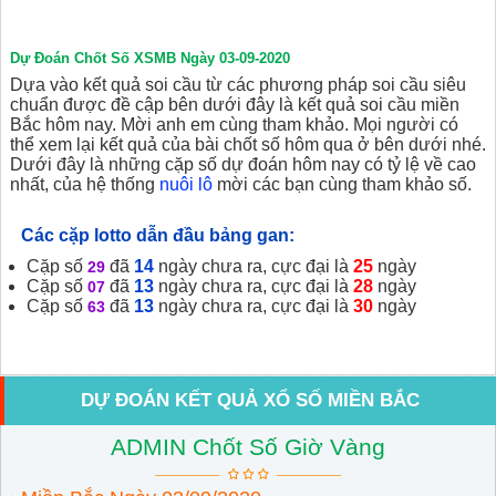
Dự Đoán Chốt Số XSMB Ngày 03-09-2020
Dựa vào kết quả soi cầu từ các phương pháp soi cầu siêu
chuẩn được đề cập bên dưới đây là kết quả soi cầu miền
Bắc hôm nay. Mời anh em cùng tham khảo. Mọi người có
thể xem lại kết quả của bài chốt số hôm qua ở bên dưới nhé.
Dưới đây là những cặp số dự đoán hôm nay có tỷ lệ về cao
nhất, của hệ thống
nuôi lô
mời các bạn cùng tham khảo số.
Các cặp lotto dẫn đầu bảng gan:
Cặp số
đã
14
ngày chưa ra, cực đại là
25
ngày
29
Cặp số
đã
13
ngày chưa ra, cực đại là
28
ngày
07
Cặp số
đã
13
ngày chưa ra, cực đại là
30
ngày
63
DỰ ĐOÁN KẾT QUẢ XỔ SỐ MIỀN BẮC
ADMIN Chốt Số Giờ Vàng