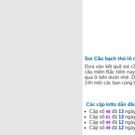
Soi Cầu bạch thủ lô 
Dựa vào kết quả soi c
cầu miền Bắc hôm nay.
qua ở bên dưới nhé. D
24h
mời các bạn cùng 
Các cặp lotto dẫn đầ
Cặp số
đã
13
ngày
46
Cặp số
đã
13
ngày
61
Cặp số
đã
12
ngày
40
Cặp số
đã
12
ngày
49