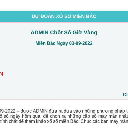
DỰ ĐOÁN XỔ SỐ MIỀN BẮC
ADMIN Chốt Số Giờ Vàng
Miền Bắc Ngày 03-09-2022
74
Ch
-09-2022 – được ADMIN đưa ra dựa vào những phương pháp 
xổ số ngày hôm qua, để chọn ra những cặp số may mắn nhất.
tính chất để tham khảo xổ số miền Bắc. Chúc các bạn may mắn