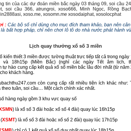
 tin của các dự đoán miền bắc ngày 03 tháng 09, soi cầu 24
ệt, soi cầu 366, atrungroi, xoso666, Minh Ngọc, Rồng Bạc
win2888asi, xoso.me, xosomn.me xosodaiphat, xosolocphat
i :
Các bộ số chỉ dùng cho mục đích tham khảo, bạn nên cân 
ó là bất hợp pháp, chỉ nên chơi lô tô do nhà nước phát hành v
Lịch quay thưởng xổ số 3 miền
ố kiến thiết 3 miền được tường thuật trực tiếp tất cả trong ngà
) và 18h15p (Miền Bắc) (nghỉ các ngày Tết âm lịch, t
tự hào cung cấp kết quả xổ số miền bắc lâu đời nhất (từ năm 
 cho khách hàng.
ubachthu247.com còn cung cấp rất nhiều tiện ích khác như:
ả theo tuần, soi cầu… Một cách chính xác nhất.
ổ số hàng ngày gồm 3 khu vực quay số
XSMN
) là xổ số 3 đài hoặc xổ số 4 đài) quay lúc 16h15p
(
XSMT
) là xổ số 3 đài hoặc xổ số 2 đài) quay lúc 17h15p
XSMB
) chỉ có 1 kết quả xổ số duy nhất quay lúc 18h15p