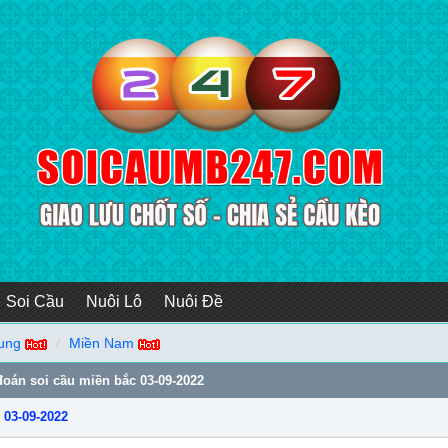
Soi Cầu
Nuôi Lô
Nuôi Đề
ung
Miền Nam
oán soi cầu miền bắc 03-09-2022
 03-09-2022