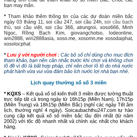
bạn may mắn.
*
Tham khảo thêm thông tin của các dự đoán miền bắc
ngày 03 tháng 11, soi cầu 247, soi cầu 24h,
soi cầu bạch
thủ
, soi cầu việt, soi cầu 366, atrungroi, xoso666, Minh
Ngọc, Rồng Bạch Kim, giovangchotso, lodeonline,
win2888, win2888asia, xoso.me, xosomn.me xosodaiphat,
xosolocphat
*
Lưu ý với người chơi :
Các bộ số chỉ dùng cho mục đích
tham khảo, bạn nên cân nhắc trước khi chơi và không chơi
lô đề vì đó là bất hợp pháp, chỉ nên chơi lô tô do nhà nước
phát hành vừa vui vừa đảm bảo ích nước lợi nhà bạn nhé.
Lịch quay thưởng xổ số 3 miền
*
KQXS
– Kết quả xổ số kiến thiết 3 miền được tường thuật
trực tiếp tất cả trong ngày từ 16h15p (Miền Nam), 17h15p
(Miền Trung) và 18h15p (Miền Bắc) (nghỉ các ngày Tết âm
lịch, thường nghỉ 4 ngày). Soicaubachthu247.com tự hào
cung cấp kết quả xổ số miền bắc lâu đời nhất (từ năm
2002) với tốc độ nhanh nhất và chính xác nhất cho khách
hàng.