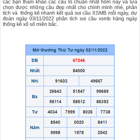
các bạn tham khảo các cầu lô chuẩn nhất hôm nay và lựa
chọn được những cầu đẹp nhất cho chính mình nhé, phân
tích và thống kê nhanh kết quả soi cầu XSMB mỗi ngày, dự
đoán ngày 03/11/2022 phân tích soi cầu xsmb hàng ngày
thống kê xổ số miền bắc.