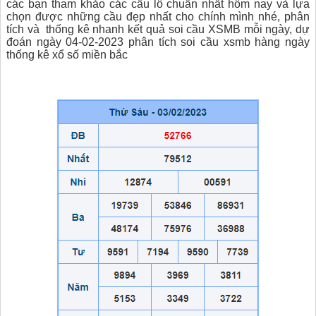
các bạn tham khảo các cầu lô chuẩn nhất hôm nay và lựa
chọn được những cầu đẹp nhất cho chính mình nhé, phân
tích và thống kê nhanh kết quả soi cầu XSMB mỗi ngày, dự
đoán ngày 04-02-2023 phân tích soi cầu xsmb hàng ngày
thống kê xổ số miền bắc