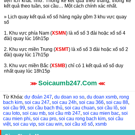
tiện ích khác như: Thống kê kết quả theo tháng, thống kê
kết quả theo tuần, soi cầu… Một cách chính xác nhất.
» Lịch quay kết quả xổ số hàng ngày gồm 3 khu vực quay
số
1. Khu vực phía Nam (
XSMN
) là xổ số 3 đài hoặc xổ số 4
đài) quay lúc 16h15p
2. Khu vực miền Trung (
XSMT
) là xổ số 3 đài hoặc xổ số 2
đài) quay lúc 17h15p
3. Khu vực miền Bắc (
XSMB
) chỉ có 1 kết quả xổ số duy
nhất quay lúc 18h15p
Soicaumb247.Com
⋙
⋘
Từ Khóa:
dự đoán 247
,
du doan xo so
,
du doan xsmb
,
rong
bach kim
,
soi cau 247
,
soi cau 24h
,
soi cau 366
,
soi cau 88
,
soi cầu 99
,
soi cầu bạch thủ
,
soi cau chuan
,
soi cầu lô
,
soi
cau loto
,
soi cau mb
,
soi cầu mb 247
,
soi cau mien bac
,
soi
cau mien phi
,
soi cau pro
,
soi cau rong bach kim
,
soi cầu
việt
,
soi cau vip
,
soi cau win
,
soi cầu xổ số
,
xsmb