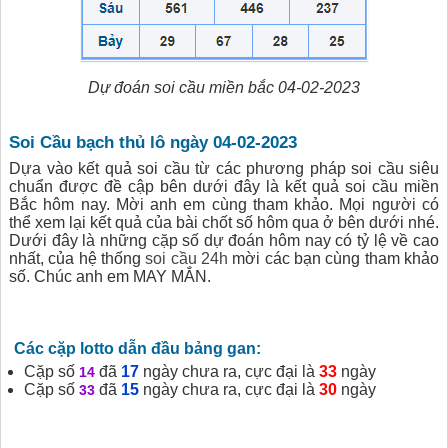
Dự đoán soi cầu miền bắc 04-02-2023
Soi Cầu bạch thủ lô ngày 04-02-2023
Dựa vào kết quả soi cầu từ các phương pháp soi cầu siêu
chuẩn được đề cập bên dưới đây là kết quả soi cầu miền
Bắc hôm nay. Mời anh em cùng tham khảo. Mọi người có
thể xem lại kết quả của bài chốt số hôm qua ở bên dưới nhé.
Dưới đây là những cặp số dự đoán hôm nay có tỷ lệ về cao
nhất, của hệ thống
soi cầu 24h
mời các bạn cùng tham khảo
số. Chúc anh em MAY MẮN.
Các cặp lotto dẫn đầu bảng gan:
Cặp số
đã
17
ngày chưa ra, cực đại là
33
ngày
14
Cặp số
đã
15
ngày chưa ra, cực đại là
30
ngày
33