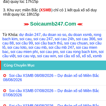
đài) quay lúc 17h15p
3. Khu vực miền Bắc (
XSMB
) chỉ có 1 kết quả xổ số duy
nhất quay lúc 18h15p
Soicaumb247.Com
⋙
⋘
Từ Khóa:
dự đoán 247
,
du doan xo so
,
du doan xsmb
,
rong
bach kim
,
soi cau
,
soi cau 247
,
soi cau 24h
,
soi cau 366
,
soi
cau 88
,
soi cầu 99
,
soi cầu bạch thủ
,
soi cau chuan
,
soi cầu
lô
,
soi cau loto
,
soi cau mb
,
soi cầu mb 247
,
soi cau mien
bac
,
soi cau mien phi
,
soi cau pro
,
soi cau rong bach kim
,
soi
cầu việt
,
soi cau vip
,
soi cau win
,
soi cầu xổ số
,
xổ số
,
xsmb
Cùng Chuyên Mục
✪
Soi cầu XSMB 08/08/2026 – Dự đoán xổ số Miền Bắc
08/08/2026
✪
Soi cầu XSMB 07/08/2026 – Dự đoán xổ số Miền Bắc
07/08/2026
✪
Soi cầu XSMB 06/08/2026 – Dự đoán xổ số Miền Bắc