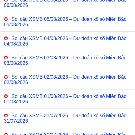
06/08/2026
✪
Soi cầu XSMB 05/08/2026 – Dự đoán xổ số Miền Bắc
05/08/2026
✪
Soi cầu XSMB 04/08/2026 – Dự đoán xổ số Miền Bắc
04/08/2026
✪
Soi cầu XSMB 03/08/2026 – Dự đoán xổ số Miền Bắc
03/08/2026
✪
Soi cầu XSMB 02/08/2026 – Dự đoán xổ số Miền Bắc
02/08/2026
✪
Soi cầu XSMB 01/08/2026 – Dự đoán xổ số Miền Bắc
01/08/2026
✪
Soi cầu XSMB 31/07/2026 – Dự đoán xổ số Miền Bắc
31/07/2026
✪
Soi cầu XSMB 30/07/2026 – Dự đoán xổ số Miền Bắc