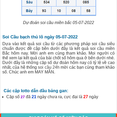
Dự đoán soi cầu miền bắc 05-07-2022
Soi Cầu bạch thủ lô ngày 05-07-2022
Dựa vào kết quả soi cầu từ các phương pháp soi cầu siêu
chuẩn được đề cập bên dưới đây là kết quả soi cầu miền
Bắc hôm nay. Mời anh em cùng tham khảo. Mọi người có
thể xem lại kết quả của bài chốt số hôm qua ở bên dưới nhé.
Dưới đây là những cặp số dự đoán hôm nay có tỷ lệ về cao
nhất, của hệ thống
soi cầu 24h
mời các bạn cùng tham khảo
số. Chúc anh em MAY MẮN.
Các cặp lotto dẫn đầu bảng gan:
Cặp số
đã
21
ngày chưa ra, cực đại là
27
ngày
27