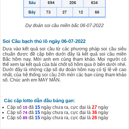
Dự đoán soi cầu miền bắc 06-07-2022
Soi Cầu bạch thủ lô ngày 06-07-2022
Dựa vào kết quả soi cầu từ các phương pháp soi cầu siêu
chuẩn được đề cập bên dưới đây là kết quả soi cầu miền
Bắc hôm nay. Mời anh em cùng tham khảo. Mọi người có
thể xem lại kết quả của bài chốt số hôm qua ở bên dưới nhé.
Dưới đây là những cặp số dự đoán hôm nay có tỷ lệ về cao
nhất, của hệ thống
soi cầu 24h
mời các bạn cùng tham khảo
số. Chúc anh em MAY MẮN.
Các cặp lotto dẫn đầu bảng gan:
Cặp số
đã
15
ngày chưa ra, cực đại là
27
ngày
15
Cặp số
đã
15
ngày chưa ra, cực đại là
36
ngày
74
Cặp số
đã
15
ngày chưa ra, cực đại là
26
ngày
89