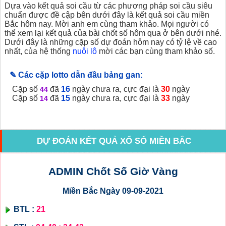
Dựa vào kết quả soi cầu từ các phương pháp soi cầu siêu
chuẩn được đề cập bên dưới đây là kết quả soi cầu miền
Bắc hôm nay. Mời anh em cùng tham khảo. Mọi người có
thể xem lại kết quả của bài chốt số hôm qua ở bên dưới nhé.
Dưới đây là những cặp số dự đoán hôm nay có tỷ lệ về cao
nhất, của hệ thống
nuôi lô
mời các bạn cùng tham khảo số.
✎ Các cặp lotto dẫn đầu bảng gan:
Cặp số
đã
16
ngày chưa ra, cực đại là
30
ngày
44
Cặp số
đã
15
ngày chưa ra, cực đại là
33
ngày
14
DỰ ĐOÁN KẾT QUẢ XỔ SỐ MIỀN BẮC
ADMIN Chốt Số Giờ Vàng
Miền Bắc Ngày 09-09-2021
BTL :
21