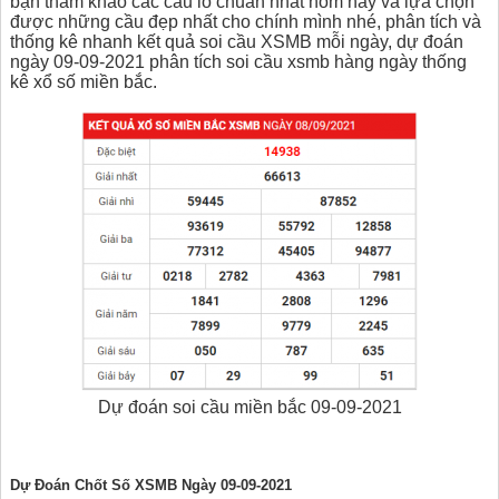
bạn tham khảo các cầu lô chuẩn nhất hôm nay và lựa chọn
được những cầu đẹp nhất cho chính mình nhé, phân tích và
thống kê nhanh kết quả soi cầu XSMB mỗi ngày, dự đoán
ngày 09-09-2021 phân tích soi cầu xsmb hàng ngày thống
kê xổ số miền bắc.
Dự đoán soi cầu miền bắc 09-09-2021
Dự Đoán Chốt Số XSMB Ngày 09-09-2021