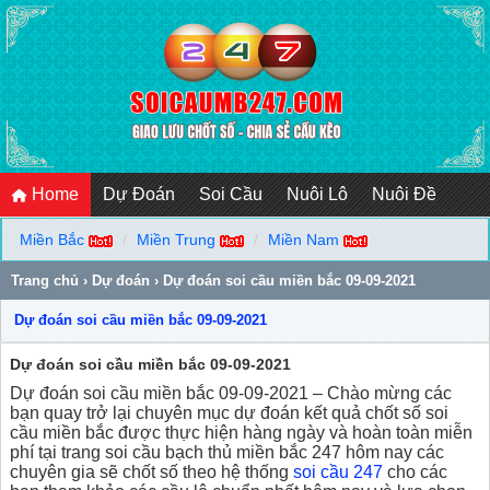
Home
Dự Đoán
Soi Cầu
Nuôi Lô
Nuôi Đề
Miền Bắc
Miền Trung
Miền Nam
Trang chủ
›
Dự đoán
›
Dự đoán soi cầu miền bắc 09-09-2021
Dự đoán soi cầu miền bắc 09-09-2021
Dự đoán soi cầu miền bắc 09-09-2021
Dự đoán soi cầu miền bắc 09-09-2021 – Chào mừng các
bạn quay trở lại chuyên mục dự đoán kết quả chốt số soi
cầu miền bắc được thực hiện hàng ngày và hoàn toàn miễn
phí tại trang soi cầu bạch thủ miền bắc 247 hôm nay các
chuyên gia sẽ chốt số theo hệ thống
soi cầu 247
cho các