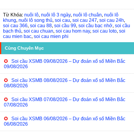
Từ Khóa:
nuôi lô
,
nuôi lô 3 ngày
,
nuôi lô chuân
,
nuôi lô
khung
,
nuôi lô song thủ
,
soi cau
,
soi cau 247
,
soi cau 24h
,
soi cau 366
,
soi cau 88
,
soi cầu 99
,
soi cầu bạc nhớ
,
soi cầu
bạch thủ
,
soi cau chuan
,
soi cau hom nay
,
soi cau loto
,
soi
cau mien bac
,
soi cau mien phi
Cùng Chuyên Mục
✪
Soi cầu XSMB 09/08/2026 – Dự đoán xổ số Miền Bắc
09/08/2026
✪
Soi cầu XSMB 08/08/2026 – Dự đoán xổ số Miền Bắc
08/08/2026
✪
Soi cầu XSMB 07/08/2026 – Dự đoán xổ số Miền Bắc
07/08/2026
✪
Soi cầu XSMB 06/08/2026 – Dự đoán xổ số Miền Bắc
06/08/2026